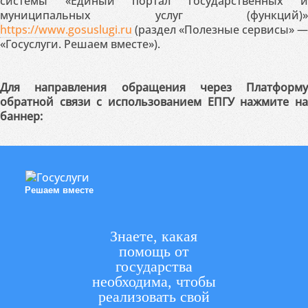
системы «Единый портал государственных и
муниципальных услуг (функций)»
https://www.gosuslugi.ru
(раздел «Полезные сервисы» —
«Госуслуги. Решаем вместе»).
Для направления обращения через Платформу
обратной связи с использованием ЕПГУ нажмите на
баннер:
Решаем вместе
Знаете, какая
помощь от
государства
необходима, чтобы
реализовать свой