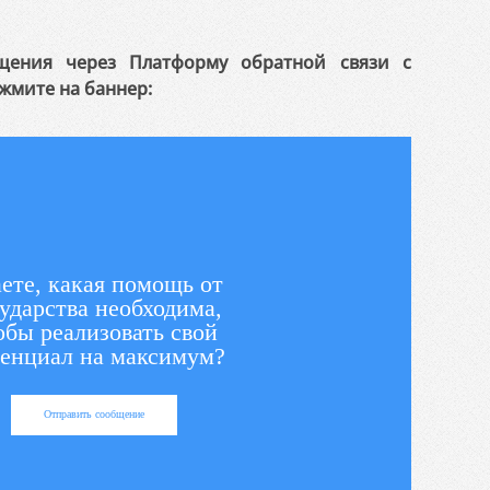
щения через Платформу обратной связи с
жмите на баннер:
ете, какая помощь от
ударства необходима,
обы реализовать свой
енциал на максимум?
Отправить сообщение