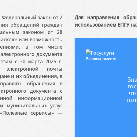
 в Федеральный закон от 2
Для направления обра
ения обращений граждан
использованием ЕПГУ на
ральным законом от 28
я исключили возможность
ениями, в том числе
электронного документа
Решаем вместе
этим с 30 марта 2025 г.
 электронной почты
ане и их объединения, в
Зна
аправлять обращения в
гос
ктронного документа с
чт
венной информационной
пот
 и муниципальных услуг
«Полезные сервисы» —