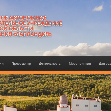
НОЕ АВТОНОМНОЕ
АТЕЛЬНОЕ УЧРЕЖДЕНИЕ
ОЙ ОБЛАСТИ
АНИЯ «ЛАПЛАНДИЯ»
ции
Пресс-центр
Деятельность
Мероприятия
Для ро