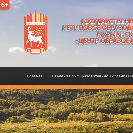
6+
ГОСУДАРСТВЕН
НЕТИПОВОЕ ОБРАЗОВ
МУРМАНСК
«ЦЕНТР ОБРАЗОВ
Главная
Сведения об образовательной организа