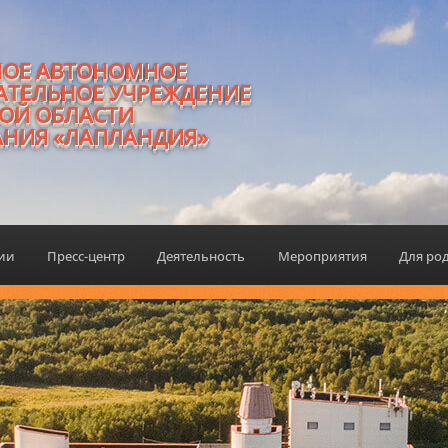
НОЕ АВТОНОМНОЕ
АТЕЛЬНОЕ УЧРЕЖДЕНИЕ
ОЙ ОБЛАСТИ
АНИЯ «ЛАПЛАНДИЯ»
ции
Пресс-центр
Деятельность
Мероприятия
Для ро