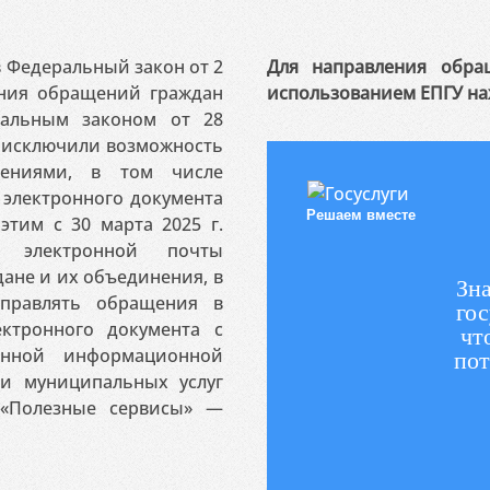
 в Федеральный закон от 2
Для направления обра
ения обращений граждан
использованием ЕПГУ на
ральным законом от 28
я исключили возможность
ениями, в том числе
электронного документа
Решаем вместе
этим с 30 марта 2025 г.
 электронной почты
ане и их объединения, в
Зна
аправлять обращения в
гос
ктронного документа с
чт
венной информационной
пот
 и муниципальных услуг
«Полезные сервисы» —