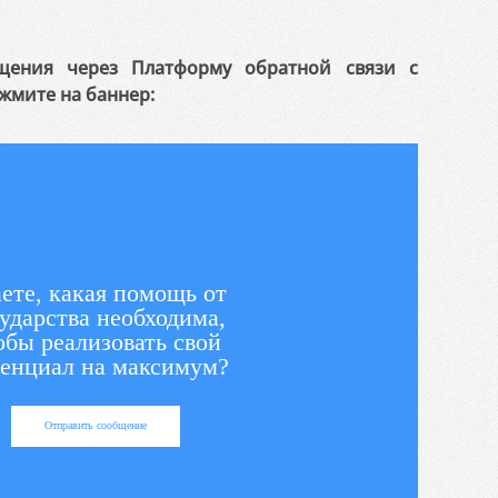
щения через Платформу обратной связи с
жмите на баннер:
ете, какая помощь от
ударства необходима,
обы реализовать свой
енциал на максимум?
Отправить сообщение