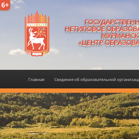
6+
ГОСУДАРСТВЕН
НЕТИПОВОЕ ОБРАЗОВ
МУРМАНСК
«ЦЕНТР ОБРАЗОВ
Главная
Сведения об образовательной организа