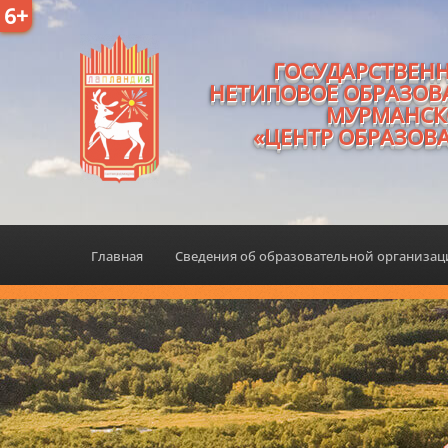
6+
ГОСУДАРСТВЕН
НЕТИПОВОЕ ОБРАЗОВ
МУРМАНСК
«ЦЕНТР ОБРАЗОВ
Главная
Сведения об образовательной организа