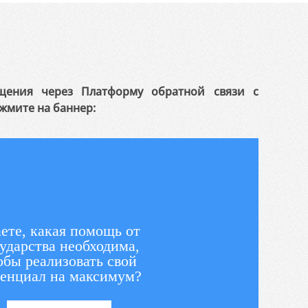
щения через Платформу обратной связи с
жмите на баннер:
ете, какая помощь от
ударства необходима,
обы реализовать свой
енциал на максимум?