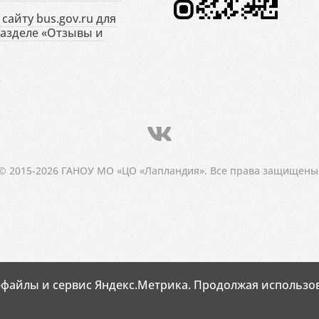
сайту bus.gov.ru для
разделе «Отзывы и
© 2015-2026 ГАНОУ МО «ЦО «Лапландия». Все права защищены
-файлы и сервис Яндекс.Метрика. Продолжая использов