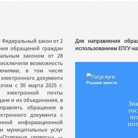
 в Федеральный закон от 2
Для направления обра
ения обращений граждан
использованием ЕПГУ на
ральным законом от 28
я исключили возможность
ениями, в том числе
электронного документа
Решаем вместе
этим с 30 марта 2025 г.
 электронной почты
ане и их объединения, в
Зна
аправлять обращения в
гос
ктронного документа с
чт
венной информационной
пот
 и муниципальных услуг
«Полезные сервисы» —