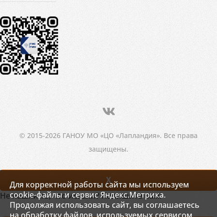
© 2015-2026 ГАНОУ МО «ЦО «Лапландия». Все права
защищены.
X
Для корректной работы сайта мы используем
cookie-файлы и сервис Яндекс.Метрика.
Не нашли то, что искали? Напишите нам!
Продолжая использовать сайт, вы соглашаетесь
на обработку файлов, используемых сервисом.