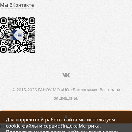
Мы ВКонтакте
© 2015-2026 ГАНОУ МО «ЦО «Лапландия». Все права
защищены.
X
Для корректной работы сайта мы используем
cookie-файлы и сервис Яндекс.Метрика.
Не нашли то, что искали? Напишите нам!