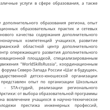
зличные услуги в сфере образования, а также
 дополнительного образования региона, опыт
ционных образовательных практик и сетевых
нового качества содержания дополнительного
еннонаучных компетенций учащихся, развитие
урманский областной центр дополнительного
центр опережающего развития дополнительного
новационной площадкой, специализированным
движения "WorldSkillsRussia", координационным
форума Северо-Запада России «Шаг в будущее»,
сударственной детско-юношеской организации
т представлен опыт по организации Школьных
 - STA-студий, реализации регионального
Арктики: от выбора образовательной программы
 на вовлечение учащихся в научно-техническое
лодежи престижа инженерных профессий,