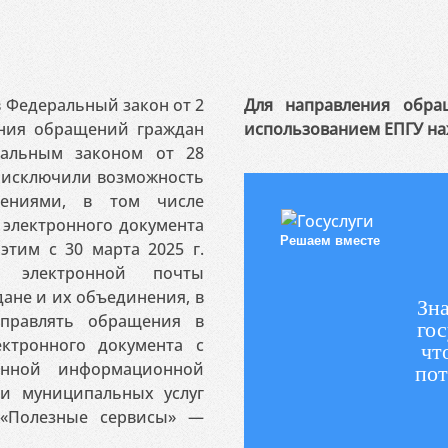
 в Федеральный закон от 2
Для направления обра
ения обращений граждан
использованием ЕПГУ на
ральным законом от 28
я исключили возможность
ениями, в том числе
электронного документа
Решаем вместе
этим с 30 марта 2025 г.
 электронной почты
ане и их объединения, в
Зна
аправлять обращения в
гос
ктронного документа с
чт
венной информационной
пот
 и муниципальных услуг
«Полезные сервисы» —