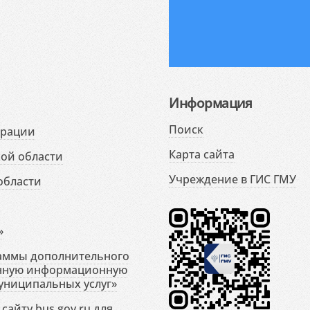
Информация
Поиск
ерации
Карта сайта
ой области
Учреждение в ГИС ГМУ
области
»
раммы дополнительного
енную информационную
униципальных услуг»
сайту bus.gov.ru для