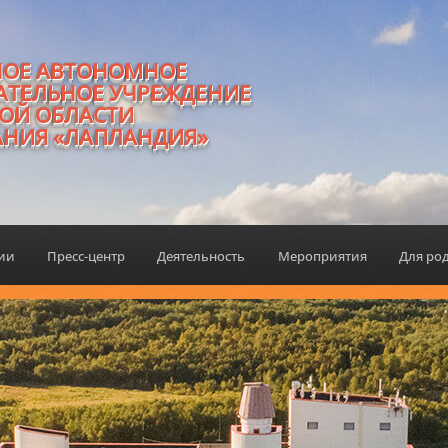
НОЕ АВТОНОМНОЕ
АТЕЛЬНОЕ УЧРЕЖДЕНИЕ
ОЙ ОБЛАСТИ
АНИЯ «ЛАПЛАНДИЯ»
ции
Пресс-центр
Деятельность
Мероприятия
Для ро