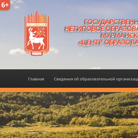
6+
ГОСУДАРСТВЕН
НЕТИПОВОЕ ОБРАЗОВ
МУРМАНСК
«ЦЕНТР ОБРАЗОВ
Главная
Сведения об образовательной организа