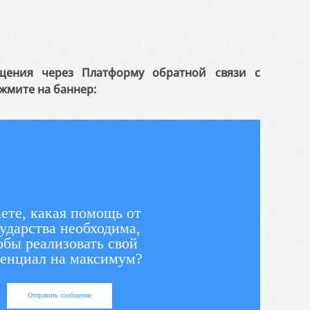
щения через Платформу обратной связи с
жмите на баннер:
ете, какая помощь от
ударства необходима,
обы реализовать свой
енциал на максимум?
Отправить сообщение