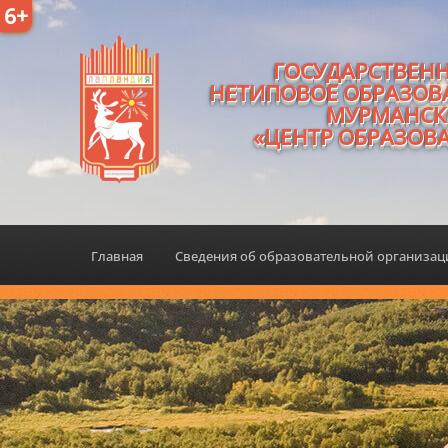
6+
ГОСУДАРСТВЕН
НЕТИПОВОЕ ОБРАЗОВ
МУРМАНСК
«ЦЕНТР ОБРАЗОВ
Главная
Сведения об образовательной организа