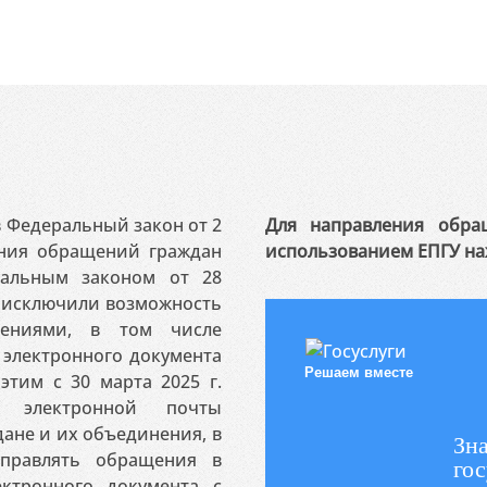
 в Федеральный закон от 2
Для направления обра
ения обращений граждан
использованием ЕПГУ на
ральным законом от 28
я исключили возможность
ениями, в том числе
электронного документа
Решаем вместе
этим с 30 марта 2025 г.
 электронной почты
ане и их объединения, в
Зна
аправлять обращения в
гос
ктронного документа с