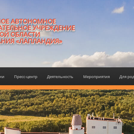
НОЕ АВТОНОМНОЕ
АТЕЛЬНОЕ УЧРЕЖДЕНИЕ
ОЙ ОБЛАСТИ
АНИЯ «ЛАПЛАНДИЯ»
ции
Пресс-центр
Деятельность
Мероприятия
Для ро