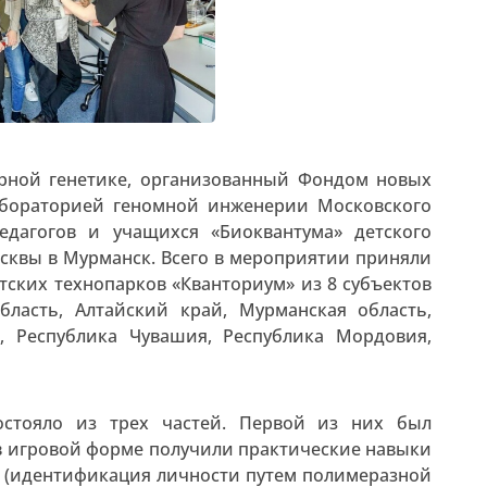
ярной генетике, организованный Фондом новых
абораторией геномной инженерии Московского
педагогов и учащихся «Биоквантума» детского
осквы в Мурманск. Всего в мероприятии приняли
тских технопарков «Кванториум» из 8 субъектов
бласть, Алтайский край, Мурманская область,
ь, Республика Чувашия, Республика Мордовия,
остояло из трех частей. Первой из них был
 в игровой форме получили практические навыки
е (идентификация личности путем полимеразной