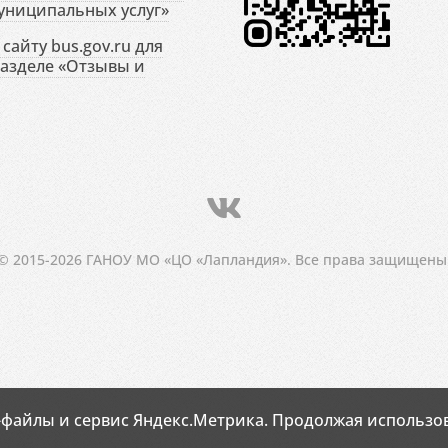
униципальных услуг»
сайту bus.gov.ru для
разделе «Отзывы и
© 2015-2026 ГАНОУ МО «ЦО «Лапландия». Все права защищены
-файлы и сервис Яндекс.Метрика. Продолжая использов