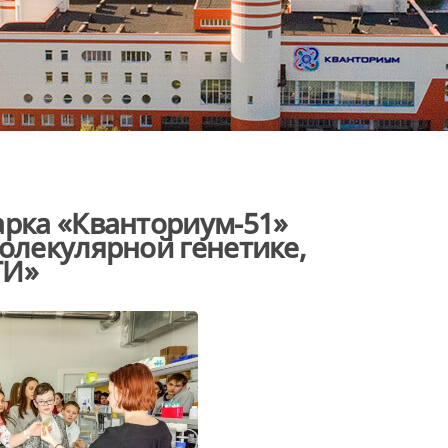
арка «Кванториум-51»
молекулярной генетике,
ТИ»