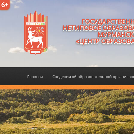
6+
ГОСУДАРСТВЕН
НЕТИПОВОЕ ОБРАЗОВ
МУРМАНСК
«ЦЕНТР ОБРАЗОВ
Главная
Сведения об образовательной организа