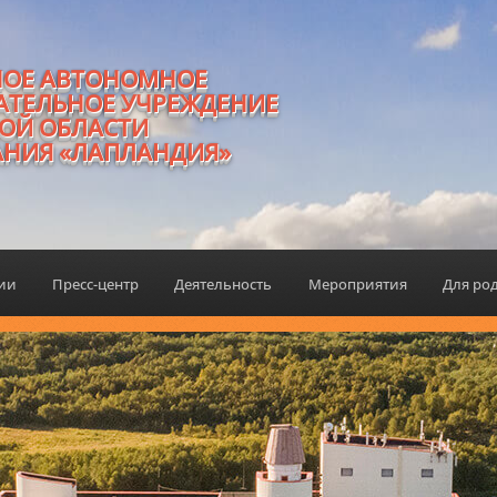
НОЕ АВТОНОМНОЕ
АТЕЛЬНОЕ УЧРЕЖДЕНИЕ
ОЙ ОБЛАСТИ
АНИЯ «ЛАПЛАНДИЯ»
ции
Пресс-центр
Деятельность
Мероприятия
Для ро