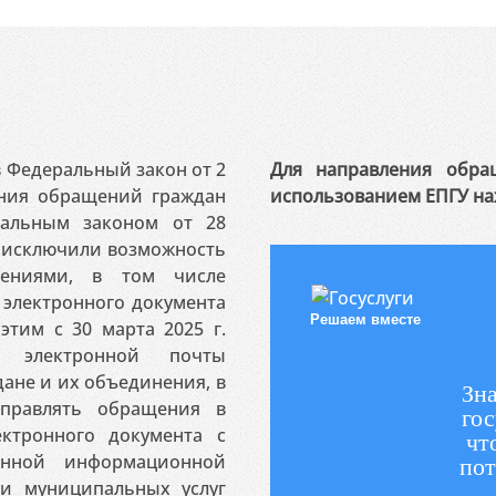
 в Федеральный закон от 2
Для направления обра
ения обращений граждан
использованием ЕПГУ на
ральным законом от 28
я исключили возможность
ениями, в том числе
электронного документа
Решаем вместе
этим с 30 марта 2025 г.
 электронной почты
ане и их объединения, в
Зна
аправлять обращения в
гос
ктронного документа с
чт
венной информационной
пот
 и муниципальных услуг