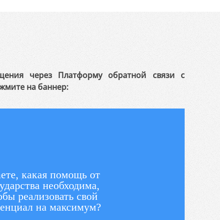
щения через Платформу обратной связи с
жмите на баннер:
ете, какая помощь от
ударства необходима,
обы реализовать свой
енциал на максимум?