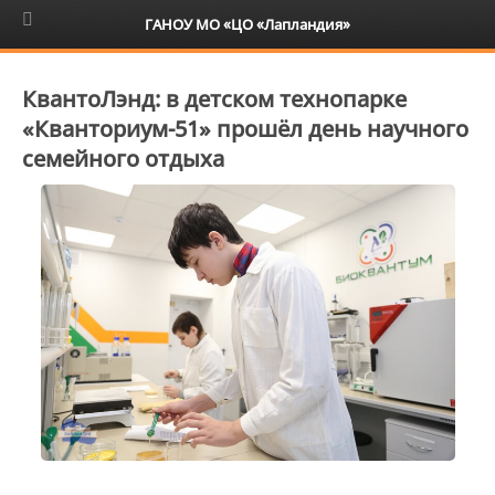
6+
ГАНОУ МО «ЦО «Лапландия»
КвантоЛэнд: в детском технопарке
«Кванториум-51» прошёл день научного
семейного отдыха