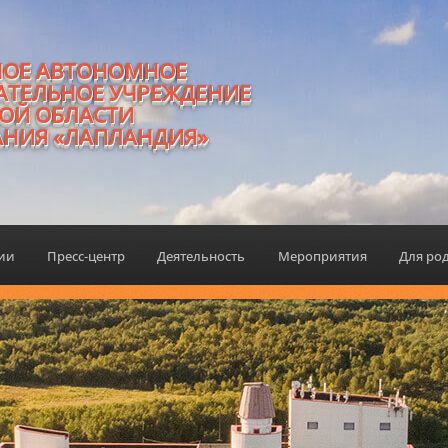
НОЕ АВТОНОМНОЕ
АТЕЛЬНОЕ УЧРЕЖДЕНИЕ
ОЙ ОБЛАСТИ
АНИЯ «ЛАПЛАНДИЯ»
ции
Пресс-центр
Деятельность
Мероприятия
Для ро