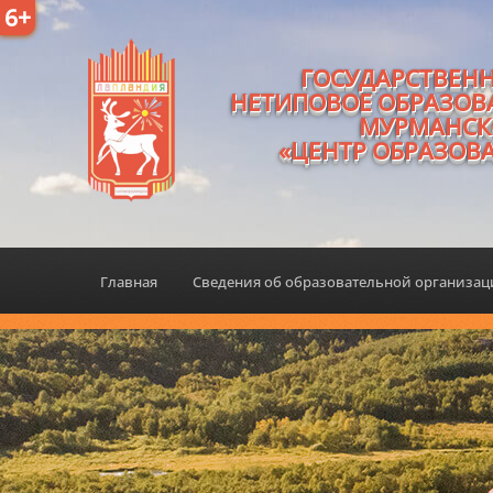
6+
ГОСУДАРСТВЕН
НЕТИПОВОЕ ОБРАЗОВ
МУРМАНСК
«ЦЕНТР ОБРАЗОВ
Главная
Сведения об образовательной организа