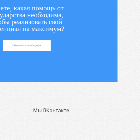
ете, какая помощь от
ударства необходима,
обы реализовать свой
енциал на максимум?
Отправить сообщение
Мы ВКонтакте