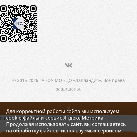
© 2015-2026 ГАНОУ МО «ЦО «Лапландия». Все права
защищены.
X
Для корректной работы сайта мы используем
cookie-файлы и сервис Яндекс.Метрика.
Не нашли то, что искали? Напишите нам!
Продолжая использовать сайт, вы соглашаетесь
на обработку файлов, используемых сервисом.