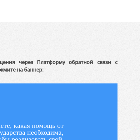
щения через Платформу обратной связи с
жмите на баннер:
ете, какая помощь от
ударства необходима,
обы реализовать свой