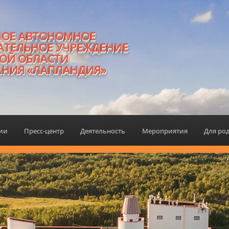
НОЕ АВТОНОМНОЕ
АТЕЛЬНОЕ УЧРЕЖДЕНИЕ
ОЙ ОБЛАСТИ
АНИЯ «ЛАПЛАНДИЯ»
ции
Пресс-центр
Деятельность
Мероприятия
Для ро