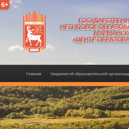
6+
ГОСУДАРСТВЕН
НЕТИПОВОЕ ОБРАЗОВ
МУРМАНСК
«ЦЕНТР ОБРАЗОВ
Главная
Сведения об образовательной организа