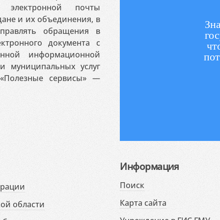
 электронной почты
ане и их объединения, в
Зна
аправлять обращения в
гос
ктронного документа с
чт
венной информационной
пот
 и муниципальных услуг
«Полезные сервисы» —
Информация
Поиск
ерации
Карта сайта
ой области