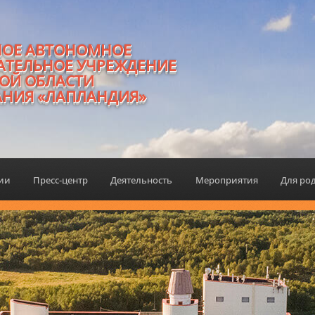
НОЕ АВТОНОМНОЕ
АТЕЛЬНОЕ УЧРЕЖДЕНИЕ
ОЙ ОБЛАСТИ
АНИЯ «ЛАПЛАНДИЯ»
ции
Пресс-центр
Деятельность
Мероприятия
Для ро