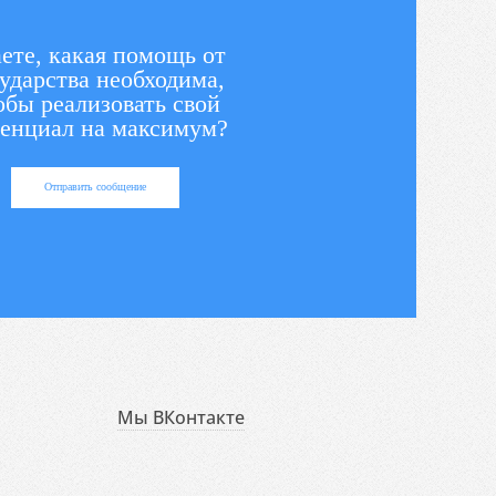
ете, какая помощь от
ударства необходима,
обы реализовать свой
енциал на максимум?
Отправить сообщение
Мы ВКонтакте