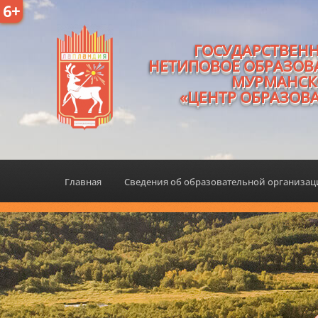
6+
ГОСУДАРСТВЕН
НЕТИПОВОЕ ОБРАЗОВ
МУРМАНСК
«ЦЕНТР ОБРАЗОВ
Главная
Сведения об образовательной организа