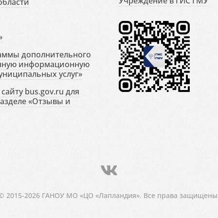
Учреждение в ГИС ГМУ
области
»
раммы дополнительного
енную информационную
униципальных услуг»
сайту bus.gov.ru для
разделе «Отзывы и
© 2015-2026 ГАНОУ МО «ЦО «Лапландия». Все права защищены