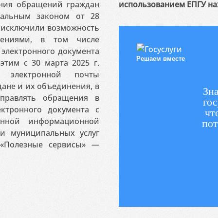
ения обращений граждан
использованием ЕПГУ на
ральным законом от 28
я исключили возможность
ениями, в том числе
электронного документа
Решаем вместе
этим с 30 марта 2025 г.
 электронной почты
ане и их объединения, в
Зна
аправлять обращения в
гос
ктронного документа с
чт
венной информационной
пот
 и муниципальных услуг
«Полезные сервисы» —