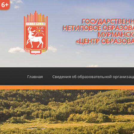
6+
ГОСУДАРСТВЕН
НЕТИПОВОЕ ОБРАЗОВ
МУРМАНСК
«ЦЕНТР ОБРАЗОВ
Главная
Сведения об образовательной организа