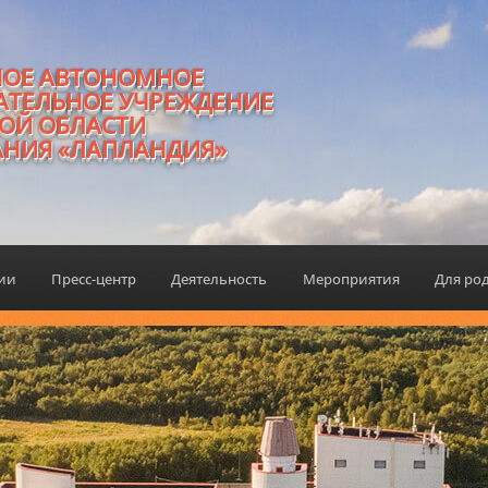
НОЕ АВТОНОМНОЕ
АТЕЛЬНОЕ УЧРЕЖДЕНИЕ
ОЙ ОБЛАСТИ
АНИЯ «ЛАПЛАНДИЯ»
ции
Пресс-центр
Деятельность
Мероприятия
Для ро