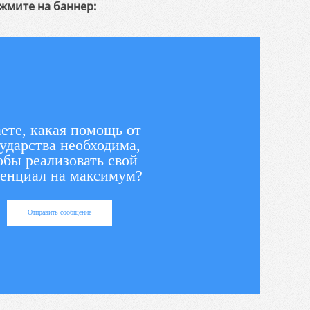
жмите на баннер:
ете, какая помощь от
ударства необходима,
обы реализовать свой
енциал на максимум?
Отправить сообщение