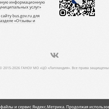
енную информационную
униципальных услуг»
сайту bus.gov.ru для
разделе «Отзывы и
© 2015-2026 ГАНОУ МО «ЦО «Лапландия». Все права защищены
-файлы и сервис Яндекс.Метрика. Продолжая использов