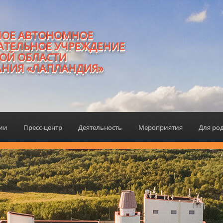
НОЕ АВТОНОМНОЕ
АТЕЛЬНОЕ УЧРЕЖДЕНИЕ
ОЙ ОБЛАСТИ
АНИЯ «ЛАПЛАНДИЯ»
ции
Пресс-центр
Деятельность
Мероприятия
Для ро