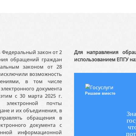
 в Федеральный закон от 2
Для направления обра
ения обращений граждан
использованием ЕПГУ на
ральным законом от 28
я исключили возможность
ениями, в том числе
электронного документа
Решаем вместе
этим с 30 марта 2025 г.
 электронной почты
ане и их объединения, в
Зна
аправлять обращения в
гос
ктронного документа с
чт
венной информационной
пот