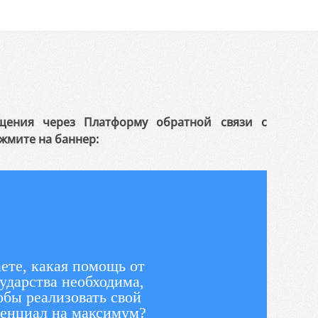
щения через Платформу обратной связи с
жмите на баннер:
ете, какая помощь от
ударства необходима,
обы реализовать свой
енциал на максимум?