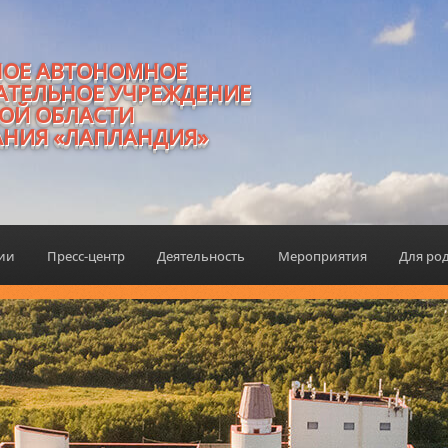
НОЕ АВТОНОМНОЕ
АТЕЛЬНОЕ УЧРЕЖДЕНИЕ
ОЙ ОБЛАСТИ
АНИЯ «ЛАПЛАНДИЯ»
ции
Пресс-центр
Деятельность
Мероприятия
Для ро