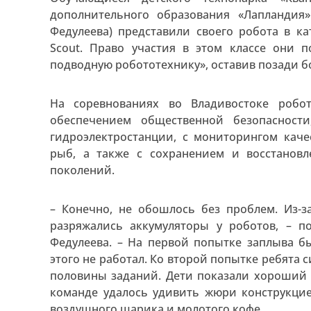
дополнительного образования «Лапландия
Федулеева) представили своего робота в к
Scout. Право участия в этом классе они 
подводную робототехнику», оставив позади бо
На соревнованиях во Владивостоке робо
обеспечением общественной безопаснос
гидроэлектростанции, с мониторингом кач
рыб, а также с сохранением и восстанов
поколений.
– Конечно, не обошлось без проблем. Из-
разряжались аккумуляторы у роботов, – п
Федулеева. – На первой попытке заплыва б
этого не работал. Ко второй попытке ребята
половины заданий. Дети показали хороший 
команде удалось удивить жюри конструкцие
воздушного шарика и молотого кофе.