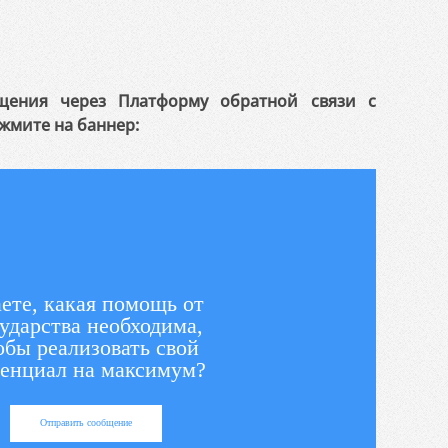
щения через Платформу обратной связи с
жмите на баннер:
ете, какая помощь от
ударства необходима,
обы реализовать свой
енциал на максимум?
Отправить сообщение