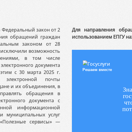
 в Федеральный закон от 2
Для направления обра
ения обращений граждан
использованием ЕПГУ на
ральным законом от 28
я исключили возможность
ениями, в том числе
электронного документа
Решаем вместе
этим с 30 марта 2025 г.
 электронной почты
ане и их объединения, в
Зна
аправлять обращения в
гос
ктронного документа с
чт
венной информационной
пот
 и муниципальных услуг
«Полезные сервисы» —