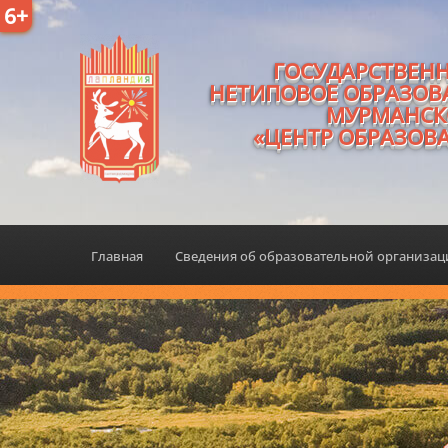
6+
ГОСУДАРСТВЕН
НЕТИПОВОЕ ОБРАЗОВ
МУРМАНСК
«ЦЕНТР ОБРАЗОВ
Главная
Сведения об образовательной организа