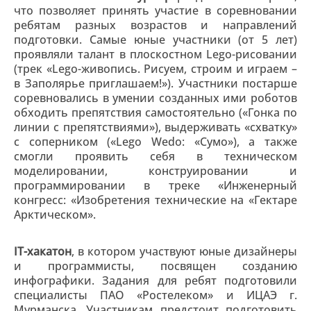
что позволяет принять участие в соревновании
ребятам разных возрастов и направлений
подготовки. Самые юные участники (от 5 лет)
проявляли талант в плоскостном Lego-рисовании
(трек «Lego-живопись. Рисуем, строим и играем –
в Заполярье приглашаем!»). Участники постарше
соревновались в умении созданных ими роботов
обходить препятствия самостоятельно («Гонка по
линии с препятствиями»), выдерживать «схватку»
с соперником («Lego Wedo: «Сумо»), а также
смогли проявить себя в техническом
моделировании, конструировании и
программировании в треке «Инженерный
конгресс: «Изобретения технические на «Гектаре
Арктическом».
IT-хакатон
, в котором участвуют юные дизайнеры
и программисты, посвящен созданию
инфографики. Задания для ребят подготовили
специалисты ПАО «Ростелеком» и ИЦАЭ г.
Мурманска. Участникам предстоит подготовить