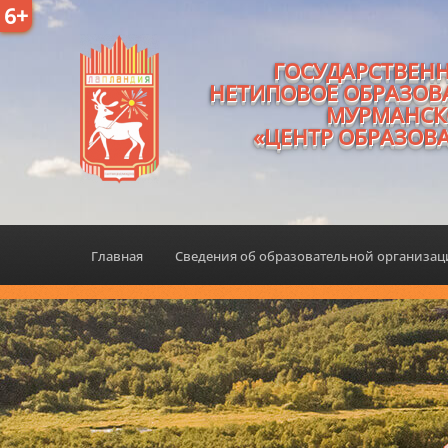
6+
ГОСУДАРСТВЕН
НЕТИПОВОЕ ОБРАЗОВ
МУРМАНСК
«ЦЕНТР ОБРАЗОВ
Главная
Сведения об образовательной организа