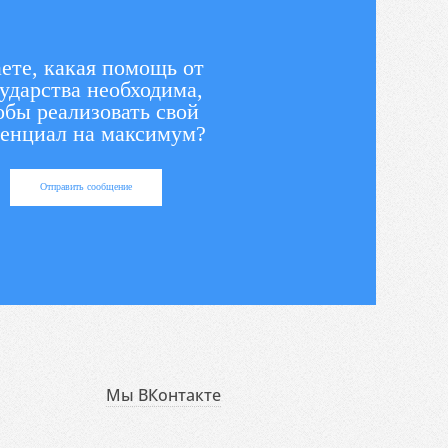
ете, какая помощь от
ударства необходима,
обы реализовать свой
енциал на максимум?
Отправить сообщение
Мы ВКонтакте