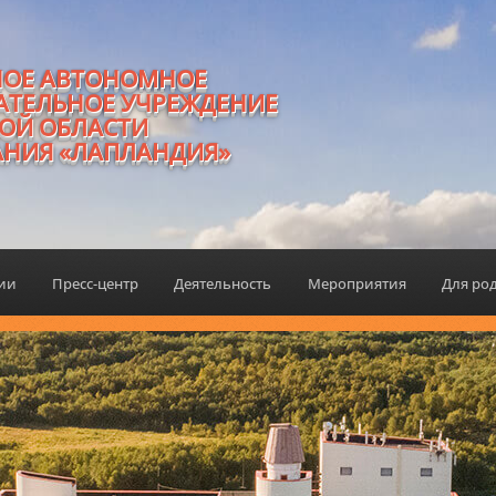
НОЕ АВТОНОМНОЕ
АТЕЛЬНОЕ УЧРЕЖДЕНИЕ
ОЙ ОБЛАСТИ
АНИЯ «ЛАПЛАНДИЯ»
ции
Пресс-центр
Деятельность
Мероприятия
Для ро