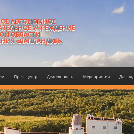
НОЕ АВТОНОМНОЕ
АТЕЛЬНОЕ УЧРЕЖДЕНИЕ
ОЙ ОБЛАСТИ
АНИЯ «ЛАПЛАНДИЯ»
ции
Пресс-центр
Деятельность
Мероприятия
Для ро