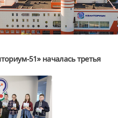
нториум-51» началась третья
л