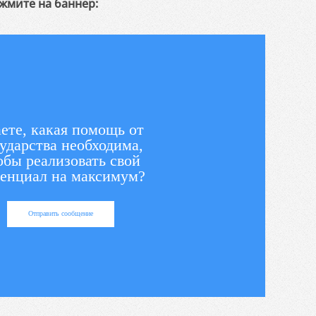
жмите на баннер:
ете, какая помощь от
ударства необходима,
обы реализовать свой
енциал на максимум?
Отправить сообщение