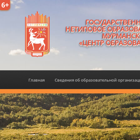
6+
ГОСУДАРСТВЕН
НЕТИПОВОЕ ОБРАЗОВ
МУРМАНСК
«ЦЕНТР ОБРАЗОВ
Главная
Сведения об образовательной организа