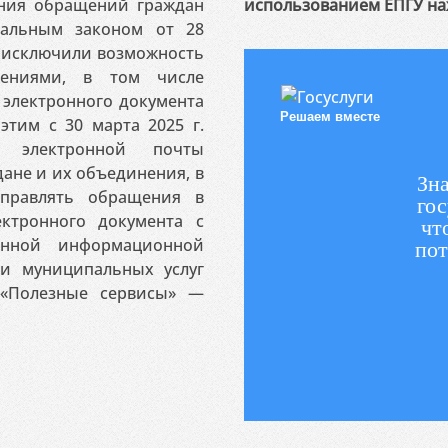
ения обращений граждан
использованием ЕПГУ на
ральным законом от 28
я исключили возможность
ениями, в том числе
электронного документа
Решаем вместе
этим с 30 марта 2025 г.
 электронной почты
ане и их объединения, в
Зна
аправлять обращения в
гос
ктронного документа с
чт
венной информационной
пот
 и муниципальных услуг
«Полезные сервисы» —