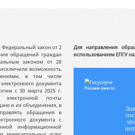
 в Федеральный закон от 2
Для направления обра
ения обращений граждан
использованием ЕПГУ на
ральным законом от 28
я исключили возможность
ениями, в том числе
электронного документа
Решаем вместе
этим с 30 марта 2025 г.
 электронной почты
ане и их объединения, в
Зна
аправлять обращения в
гос
ктронного документа с
чт
венной информационной
пот
 и муниципальных услуг