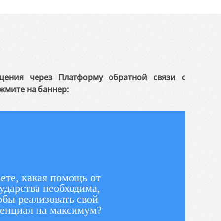
щения через Платформу обратной связи с
жмите на баннер:
ете, какая помощь от
ударства необходима,
обы реализовать свой
енциал на максимум?