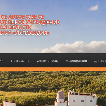
НОЕ АВТОНОМНОЕ
АТЕЛЬНОЕ УЧРЕЖДЕНИЕ
ОЙ ОБЛАСТИ
АНИЯ «ЛАПЛАНДИЯ»
ции
Пресс-центр
Деятельность
Мероприятия
Для ро