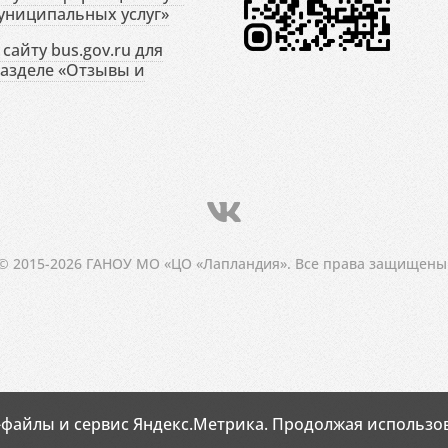
униципальных услуг»
сайту bus.gov.ru для
разделе «Отзывы и
© 2015-2026 ГАНОУ МО «ЦО «Лапландия». Все права защищены
-файлы и сервис Яндекс.Метрика. Продолжая использов