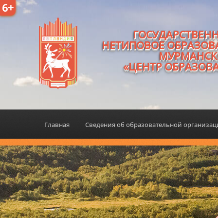
6+
ГОСУДАРСТВЕН
НЕТИПОВОЕ ОБРАЗОВ
МУРМАНСК
«ЦЕНТР ОБРАЗОВ
Главная
Сведения об образовательной организа