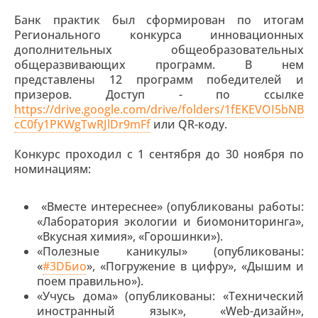
Банк практик был сформирован по итогам
Регионального конкурса инновационных
дополнительных общеобразовательных
общеразвивающих программ. В нем
представлены 12 программ победителей и
призеров. Доступ - по ссылке
https://drive.google.com/drive/folders/1fEKEVOI5bNB
cC0fy1PKWgTwRJlDr9mFf
или QR-коду.
Конкурс проходил с 1 сентября до 30 ноября по
номинациям:
«Вместе интереснее» (опубликованы работы:
«Лаборатория экологии и биомониторинга»,
«Вкусная химия», «Горошинки»).
«Полезные каникулы» (опубликованы:
«
#3DБио
», «Погружение в цифру», «Дышим и
поем правильно»).
«Учусь дома» (опубликованы: «Технический
иностранный язык», «Web-дизайн»,