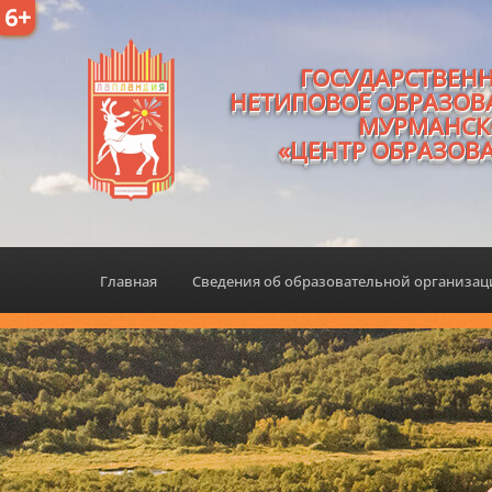
6+
ГОСУДАРСТВЕН
НЕТИПОВОЕ ОБРАЗОВ
МУРМАНСК
«ЦЕНТР ОБРАЗОВ
Главная
Сведения об образовательной организа