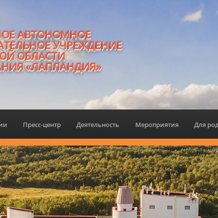
НОЕ АВТОНОМНОЕ
АТЕЛЬНОЕ УЧРЕЖДЕНИЕ
ОЙ ОБЛАСТИ
АНИЯ «ЛАПЛАНДИЯ»
ции
Пресс-центр
Деятельность
Мероприятия
Для ро