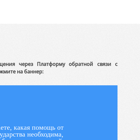
щения через Платформу обратной связи с
жмите на баннер:
ете, какая помощь от
ударства необходима,