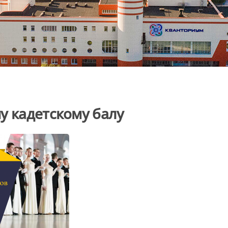
у кадетскому балу