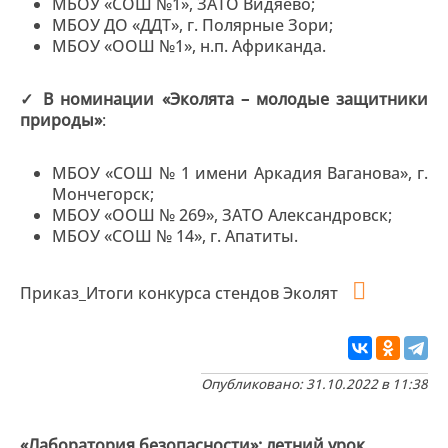
МБОУ «СОШ №1», ЗАТО Видяево;
МБОУ ДО «ДДТ», г. Полярные Зори;
МБОУ «ООШ №1», н.п. Африканда.
✓ В номинации «Эколята – молодые защитники
природы»
:
МБОУ «СОШ № 1 имени Аркадия Ваганова», г.
Мончегорск;
МБОУ «ООШ № 269», ЗАТО Александровск;
МБОУ «СОШ № 14», г. Апатиты.
Приказ_Итоги конкурса стендов Эколят
Опубликовано: 31.10.2022 в 11:38
«Лаборатория безопасности»: летний урок,