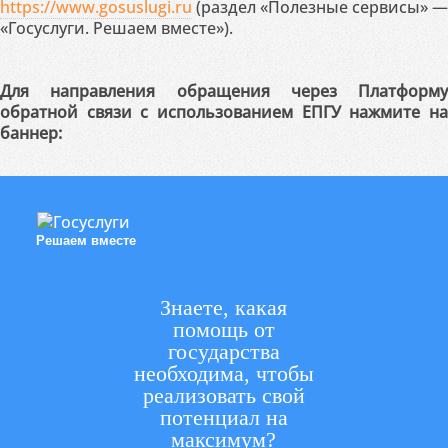
https://www.gosuslugi.ru
(раздел «Полезные сервисы» —
«Госуслуги. Решаем вместе»).
Для направления обращения через Платформу
обратной связи с использованием ЕПГУ нажмите на
баннер:
Решаем вместе
Знаете, какая
помощь от
государства
необходима, чтобы
реализовать свой
потенциал на
максимум?