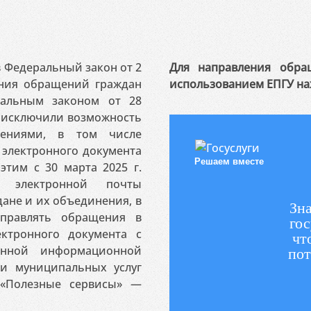
 в Федеральный закон от 2
Для направления обра
ения обращений граждан
использованием ЕПГУ на
ральным законом от 28
я исключили возможность
ениями, в том числе
электронного документа
Решаем вместе
этим с 30 марта 2025 г.
 электронной почты
ане и их объединения, в
Зна
аправлять обращения в
гос
ктронного документа с
чт
венной информационной
пот
 и муниципальных услуг
«Полезные сервисы» —