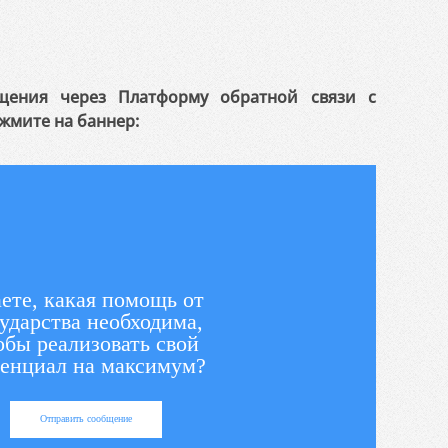
щения через Платформу обратной связи с
жмите на баннер:
ете, какая помощь от
ударства необходима,
обы реализовать свой
енциал на максимум?
Отправить сообщение