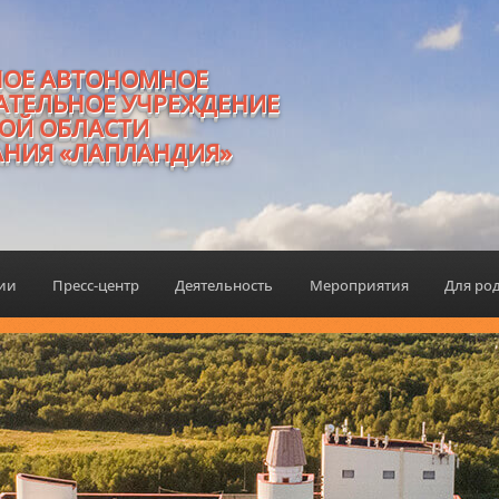
НОЕ АВТОНОМНОЕ
АТЕЛЬНОЕ УЧРЕЖДЕНИЕ
ОЙ ОБЛАСТИ
АНИЯ «ЛАПЛАНДИЯ»
ции
Пресс-центр
Деятельность
Мероприятия
Для ро