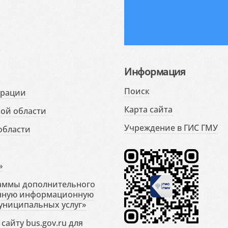
Информация
Поиск
ерации
Карта сайта
ой области
Учреждение в ГИС ГМУ
области
»
раммы дополнительного
енную информационную
униципальных услуг»
сайту bus.gov.ru для