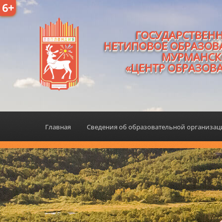
6+
ГОСУДАРСТВЕН
НЕТИПОВОЕ ОБРАЗОВ
МУРМАНСК
«ЦЕНТР ОБРАЗОВ
Главная
Сведения об образовательной организа