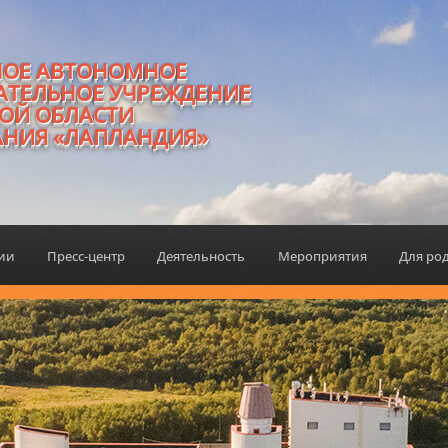
НОЕ АВТОНОМНОЕ
АТЕЛЬНОЕ УЧРЕЖДЕНИЕ
ОЙ ОБЛАСТИ
АНИЯ «ЛАПЛАНДИЯ»
ции
Пресс-центр
Деятельность
Мероприятия
Для ро