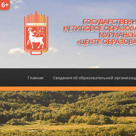
6+
ГОСУДАРСТВЕН
НЕТИПОВОЕ ОБРАЗОВ
МУРМАНСК
«ЦЕНТР ОБРАЗОВ
Главная
Сведения об образовательной организа