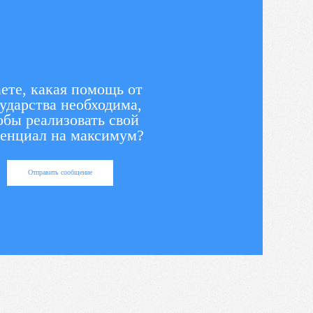
ете, какая помощь от
ударства необходима,
обы реализовать свой
енциал на максимум?
Отправить сообщение