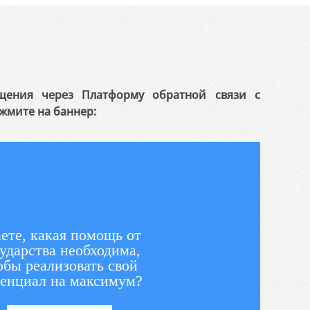
щения через Платформу обратной связи с
жмите на баннер:
ете, какая помощь от
ударства необходима,
обы реализовать свой
енциал на максимум?