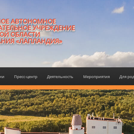
НОЕ АВТОНОМНОЕ
АТЕЛЬНОЕ УЧРЕЖДЕНИЕ
ОЙ ОБЛАСТИ
АНИЯ «ЛАПЛАНДИЯ»
ции
Пресс-центр
Деятельность
Мероприятия
Для ро