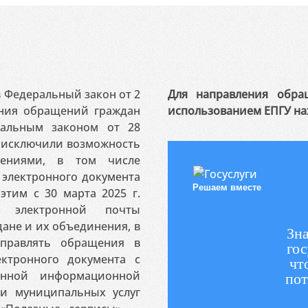
 в Федеральный закон от 2
Для направления обра
ения обращений граждан
использованием ЕПГУ на
ральным законом от 28
я исключили возможность
ениями, в том числе
электронного документа
Решаем вместе
этим с 30 марта 2025 г.
 электронной почты
ане и их объединения, в
Зна
аправлять обращения в
гос
ктронного документа с
чт
венной информационной
пот
 и муниципальных услуг