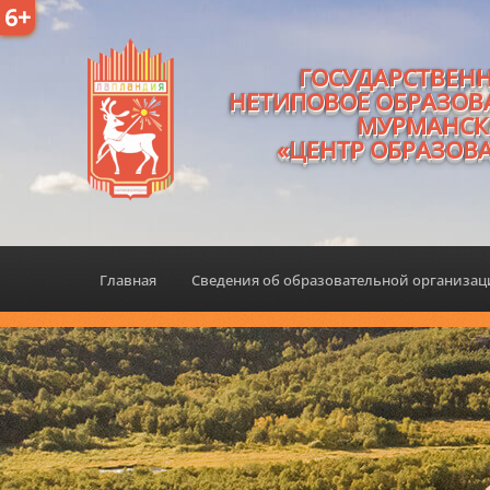
6+
ГОСУДАРСТВЕН
НЕТИПОВОЕ ОБРАЗОВ
МУРМАНСК
«ЦЕНТР ОБРАЗОВ
Главная
Сведения об образовательной организа