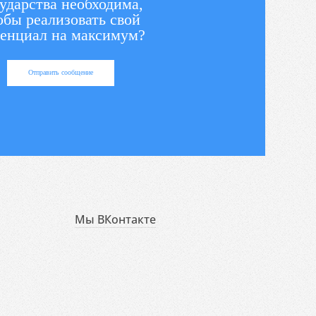
ударства необходима,
обы реализовать свой
енциал на максимум?
Отправить сообщение
Мы ВКонтакте