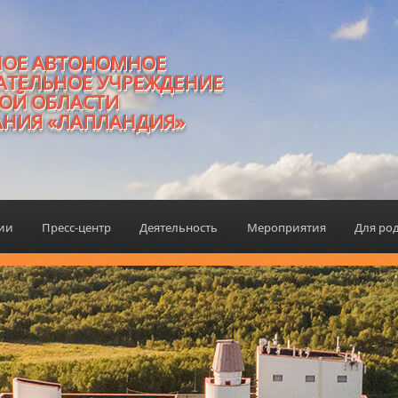
НОЕ АВТОНОМНОЕ
АТЕЛЬНОЕ УЧРЕЖДЕНИЕ
ОЙ ОБЛАСТИ
АНИЯ «ЛАПЛАНДИЯ»
ции
Пресс-центр
Деятельность
Мероприятия
Для ро