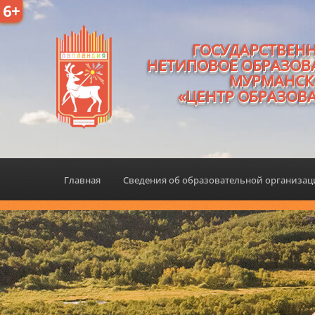
6+
ГОСУДАРСТВЕН
НЕТИПОВОЕ ОБРАЗОВ
МУРМАНСК
«ЦЕНТР ОБРАЗОВ
Главная
Сведения об образовательной организа