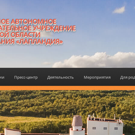
НОЕ АВТОНОМНОЕ
АТЕЛЬНОЕ УЧРЕЖДЕНИЕ
ОЙ ОБЛАСТИ
АНИЯ «ЛАПЛАНДИЯ»
ции
Пресс-центр
Деятельность
Мероприятия
Для ро