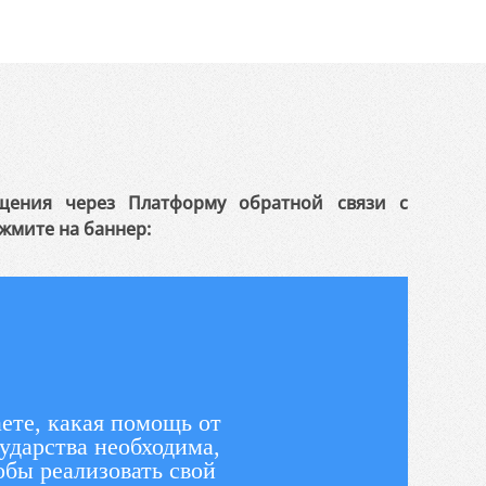
щения через Платформу обратной связи с
жмите на баннер:
ете, какая помощь от
ударства необходима,
обы реализовать свой