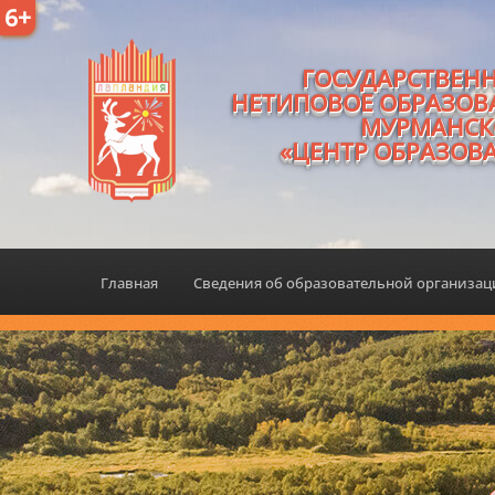
6+
ГОСУДАРСТВЕН
НЕТИПОВОЕ ОБРАЗОВ
МУРМАНСК
«ЦЕНТР ОБРАЗОВ
Главная
Сведения об образовательной организа