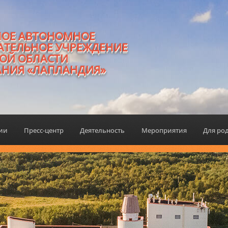
НОЕ АВТОНОМНОЕ
АТЕЛЬНОЕ УЧРЕЖДЕНИЕ
ОЙ ОБЛАСТИ
АНИЯ «ЛАПЛАНДИЯ»
ции
Пресс-центр
Деятельность
Мероприятия
Для ро