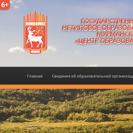
6+
ГОСУДАРСТВЕН
НЕТИПОВОЕ ОБРАЗОВ
МУРМАНСК
«ЦЕНТР ОБРАЗОВ
Главная
Сведения об образовательной организа