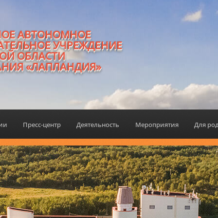
НОЕ АВТОНОМНОЕ
АТЕЛЬНОЕ УЧРЕЖДЕНИЕ
ОЙ ОБЛАСТИ
АНИЯ «ЛАПЛАНДИЯ»
ции
Пресс-центр
Деятельность
Мероприятия
Для ро