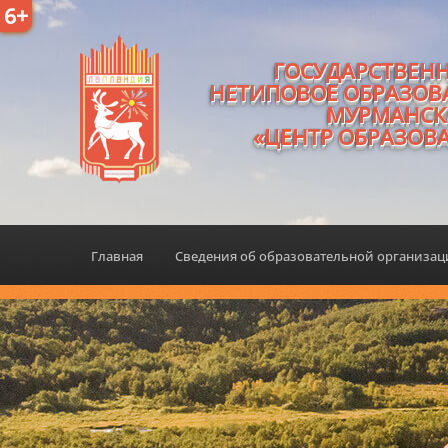
6+
ГОСУДАРСТВЕН
НЕТИПОВОЕ ОБРАЗОВ
МУРМАНСК
«ЦЕНТР ОБРАЗОВ
Главная
Сведения об образовательной организа