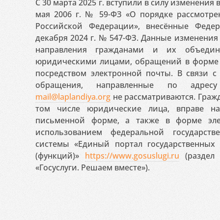
С 30 марта 2025 г. вступили в силу изменения
мая 2006 г. № 59-ФЗ «О порядке рассмотр
Российской Федерации», внесённые Феде
декабря 2024 г. № 547-ФЗ. Данные изменени
направления гражданами и их объедин
юридическими лицами, обращений в форме 
посредством электронной почты. В связи с 
обращения, направленные по адресу
mail@laplandiya.org
не рассматриваются. Гражд
том числе юридические лица, вправе н
письменной форме, а также в форме эле
использованием федеральной государст
системы «Единый портал государственных
(функций)»
https://www.gosuslugi.ru
(раздел 
«Госуслуги. Решаем вместе»).