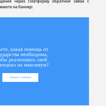
щения через Платформу обратной связи с
жмите на баннер:
ете, какая помощь от
ударства необходима,
обы реализовать свой
енциал на максимум?
Отправить сообщение