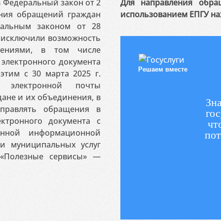
 в Федеральный закон от 2
Для направления обра
ения обращений граждан
использованием ЕПГУ на
ральным законом от 28
я исключили возможность
ениями, в том числе
электронного документа
Решаем вместе
этим с 30 марта 2025 г.
 электронной почты
ане и их объединения, в
Зна
аправлять обращения в
гос
ктронного документа с
чт
венной информационной
пот
 и муниципальных услуг
«Полезные сервисы» —