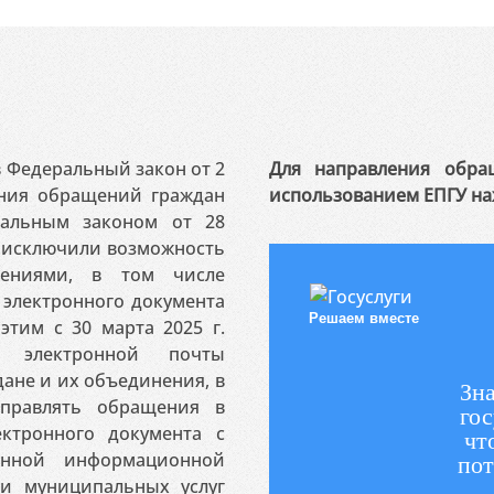
 в Федеральный закон от 2
Для направления обра
ения обращений граждан
использованием ЕПГУ на
ральным законом от 28
я исключили возможность
ениями, в том числе
электронного документа
Решаем вместе
этим с 30 марта 2025 г.
 электронной почты
ане и их объединения, в
Зна
аправлять обращения в
гос
ктронного документа с
чт
венной информационной
пот
 и муниципальных услуг