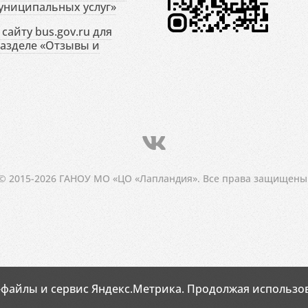
униципальных услуг»
сайту bus.gov.ru для
разделе «Отзывы и
© 2015-2026 ГАНОУ МО «ЦО «Лапландия». Все права защищены
-файлы и сервис Яндекс.Метрика. Продолжая использов