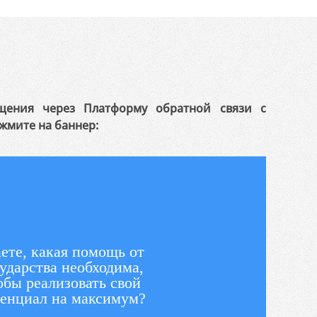
щения через Платформу обратной связи с
жмите на баннер:
ете, какая помощь от
ударства необходима,
обы реализовать свой
енциал на максимум?