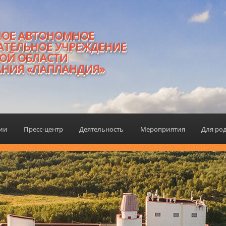
НОЕ АВТОНОМНОЕ
АТЕЛЬНОЕ УЧРЕЖДЕНИЕ
ОЙ ОБЛАСТИ
АНИЯ «ЛАПЛАНДИЯ»
ции
Пресс-центр
Деятельность
Мероприятия
Для ро