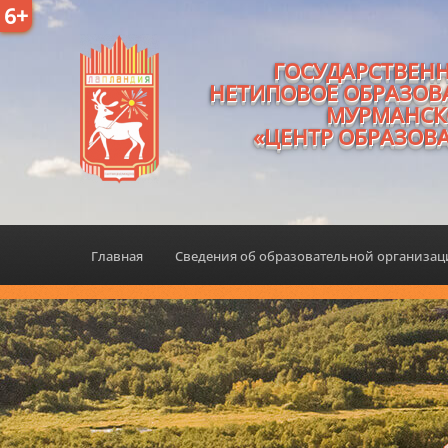
6+
ГОСУДАРСТВЕН
НЕТИПОВОЕ ОБРАЗОВ
МУРМАНСК
«ЦЕНТР ОБРАЗОВ
Главная
Сведения об образовательной организа