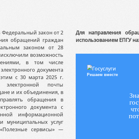
 в Федеральный закон от 2
Для направления обра
ения обращений граждан
использованием ЕПГУ на
ральным законом от 28
я исключили возможность
ениями, в том числе
электронного документа
Решаем вместе
этим с 30 марта 2025 г.
 электронной почты
ане и их объединения, в
Зна
аправлять обращения в
гос
ктронного документа с
чт
венной информационной
пот
 и муниципальных услуг
«Полезные сервисы» —