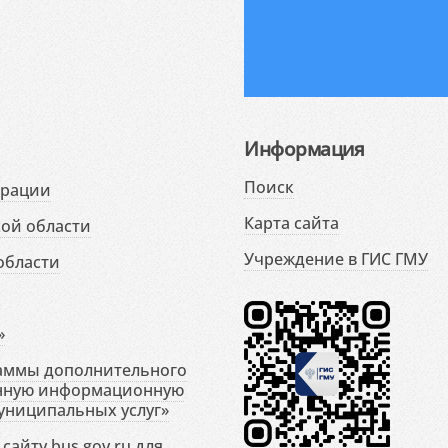
Информация
Поиск
ерации
Карта сайта
ой области
Учреждение в ГИС ГМУ
области
»
раммы дополнительного
енную информационную
униципальных услуг»
сайту bus.gov.ru для