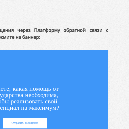
щения через Платформу обратной связи с
жмите на баннер:
ете, какая помощь от
ударства необходима,
обы реализовать свой
енциал на максимум?
Отправить сообщение