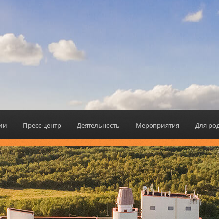
ИТ!*^%&^"
БУ$?!&]\
ции
Пресс-центр
Деятельность
Мероприятия
Для ро