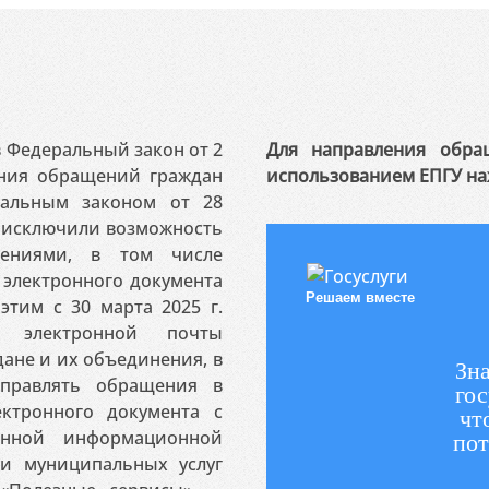
 в Федеральный закон от 2
Для направления обра
ения обращений граждан
использованием ЕПГУ на
ральным законом от 28
я исключили возможность
ениями, в том числе
электронного документа
Решаем вместе
этим с 30 марта 2025 г.
 электронной почты
ане и их объединения, в
Зна
аправлять обращения в
гос
ктронного документа с
чт
венной информационной
пот
 и муниципальных услуг