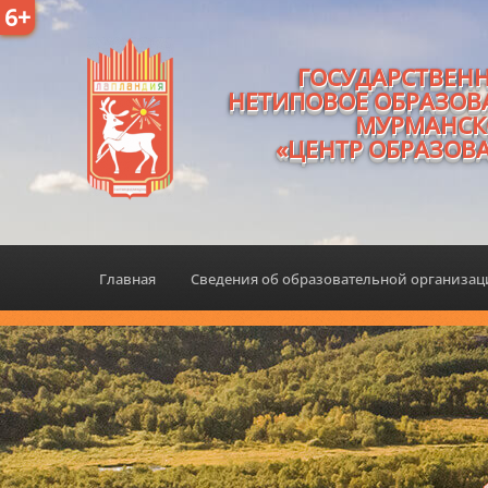
6+
ГОСУДАРСТВЕН
НЕТИПОВОЕ ОБРАЗОВ
МУРМАНСК
«ЦЕНТР ОБРАЗОВ
Главная
Сведения об образовательной организа