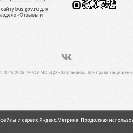
сайту bus.gov.ru для
разделе «Отзывы и
© 2015-2026 ГАНОУ МО «ЦО «Лапландия». Все права защищены
-файлы и сервис Яндекс.Метрика. Продолжая использов