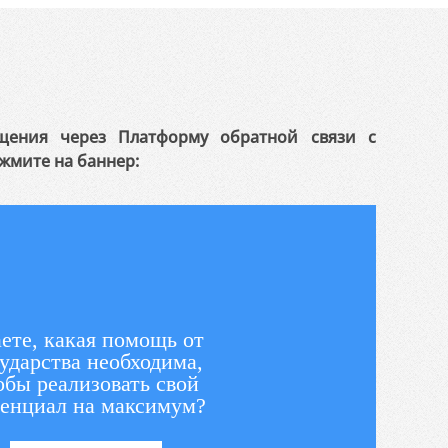
щения через Платформу обратной связи с
жмите на баннер:
ете, какая помощь от
ударства необходима,
обы реализовать свой
енциал на максимум?