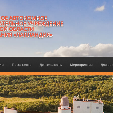
НОЕ АВТОНОМНОЕ
АТЕЛЬНОЕ УЧРЕЖДЕНИЕ
ОЙ ОБЛАСТИ
АНИЯ «ЛАПЛАНДИЯ»
ции
Пресс-центр
Деятельность
Мероприятия
Для ро