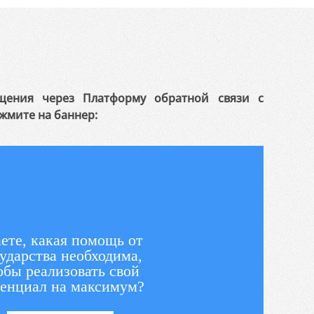
щения через Платформу обратной связи с
жмите на баннер:
ете, какая помощь от
ударства необходима,
обы реализовать свой
енциал на максимум?