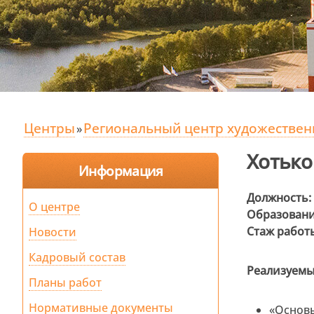
Центры
Региональный центр художественн
»
Хотько
Информация
Должность:
О центре
Образовани
Стаж работ
Новости
Кадровый состав
Реализуемы
Планы работ
Нормативные документы
«Основы