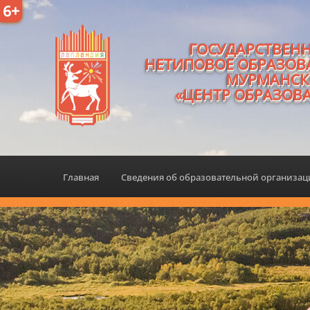
6+
ГОСУДАРСТВЕН
НЕТИПОВОЕ ОБРАЗОВ
МУРМАНСК
«ЦЕНТР ОБРАЗОВ
Главная
Сведения об образовательной организа