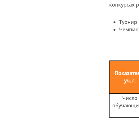
конкурсах 
Турнир 
Чемпион
Показате
уч. г.
Число
обучающи