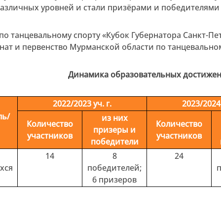
различных уровней и стали призёрами и победителям
по танцевальному спорту «Кубок Губернатора Санкт-Пет
ат и первенство Мурманской области по танцевальном
Динамика образовательных достиже
2022/2023 уч. г.
2023/2024 
ль/
из них
Количество
Количество
призеры и
участников
участников
победители
14
8
24
хся
победителей;
6 призеров