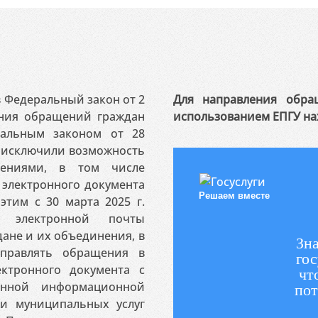
 в Федеральный закон от 2
Для направления обра
ения обращений граждан
использованием ЕПГУ на
ральным законом от 28
я исключили возможность
ениями, в том числе
электронного документа
Решаем вместе
этим с 30 марта 2025 г.
 электронной почты
ане и их объединения, в
Зна
аправлять обращения в
гос
ктронного документа с
чт
венной информационной
пот
 и муниципальных услуг