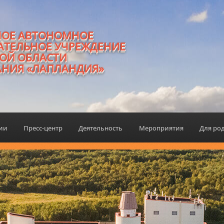
НОЕ АВТОНОМНОЕ
АТЕЛЬНОЕ УЧРЕЖДЕНИЕ
ОЙ ОБЛАСТИ
АНИЯ «ЛАПЛАНДИЯ»
ции
Пресс-центр
Деятельность
Мероприятия
Для ро