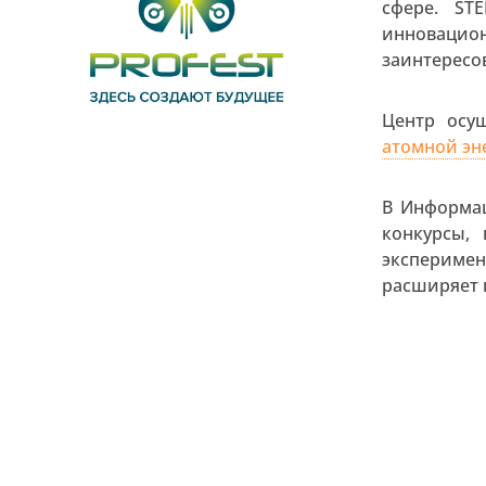
сфере. ST
инноваци
заинтересо
Центр осу
атомной эн
В Информац
конкурсы,
эксперимен
расширяет 