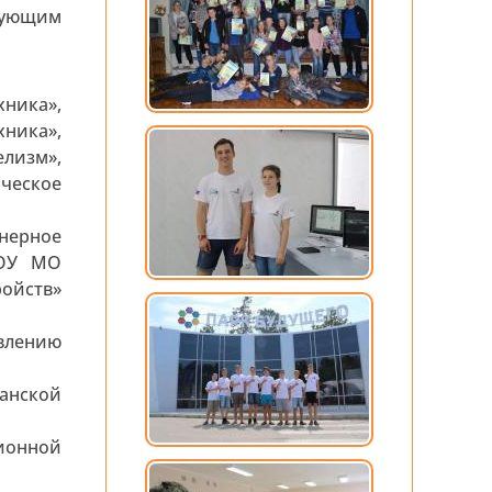
дующим
ника»,
хника»,
елизм»,
ческое
нерное
ПОУ МО
ойств»
лению
анской
ионной