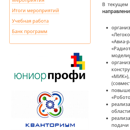
Мероприятия
В текущем 
Итоги мероприятий
направлени
Учебная работа
орган
Банк программ
«Легок
«Авиа-
«Радио
модели
орган
констр
«МИК»)
(совмес
повыш
«Робото
реализ
области
реализ
подачи 