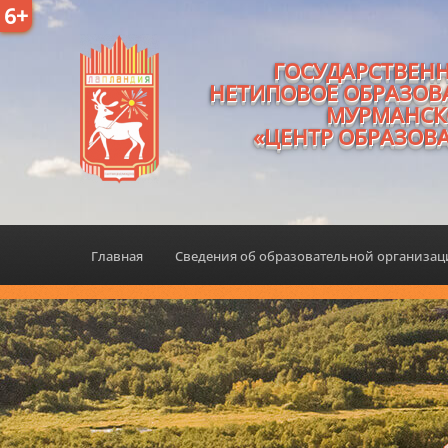
6+
ГОСУДАРСТВЕН
НЕТИПОВОЕ ОБРАЗОВ
МУРМАНСК
«ЦЕНТР ОБРАЗОВ
Главная
Сведения об образовательной организа