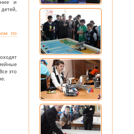
ание и
етей,
ром по
оходят
мейные
Все это
е.