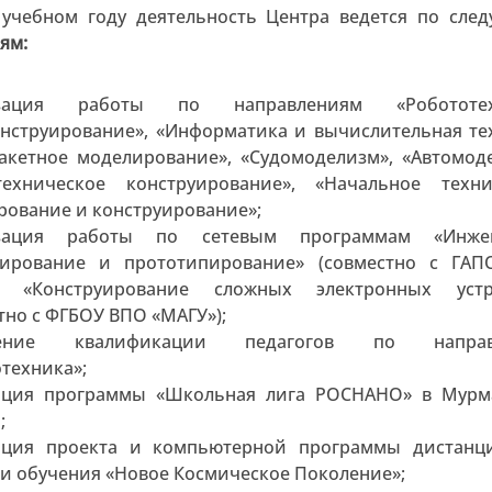
учебном году деятельность Центра ведется по сле
ям:
изация работы по направлениям «Робототех
онструирование», «Информатика и вычислительная те
ракетное моделирование», «Судомоделизм», «Автомод
техническое конструирование», «Начальное техни
рование и конструирование»;
изация работы по сетевым программам «Инже
уирование и прототипирование» (совместно с ГА
, «Конструирование сложных электронных устр
тно с ФГБОУ ВПО «МАГУ»);
ение квалификации педагогов по направ
техника»;
ация программы «Школьная лига РОСНАНО» в Мурм
;
ация проекта и компьютерной программы дистанц
и обучения «Новое Космическое Поколение»;