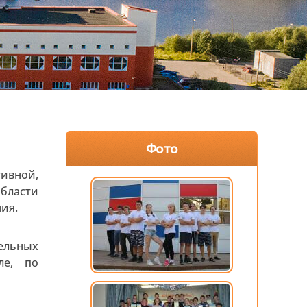
Фото
ивной,
бласти
ия.
ельных
ле, по