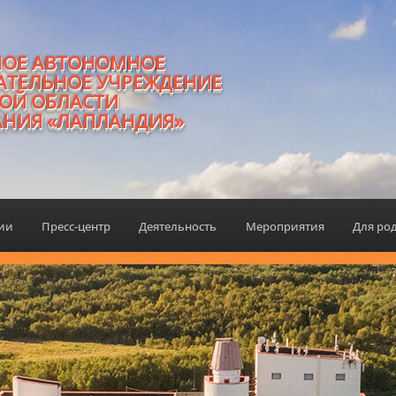
НОЕ АВТОНОМНОЕ
АТЕЛЬНОЕ УЧРЕЖДЕНИЕ
ОЙ ОБЛАСТИ
АНИЯ «ЛАПЛАНДИЯ»
ции
Пресс-центр
Деятельность
Мероприятия
Для ро