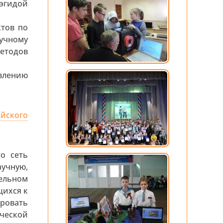
эгидой
тов по
учному
методов
лению
ийского
то сеть
учную,
ельном
щихся к
ровать
ческой