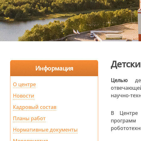
Детски
Информация
Целью
дея
О центре
отвечающе
научно-тех
Новости
Кадровый состав
В Центре 
Планы работ
программ 
робототехн
Нормативные документы