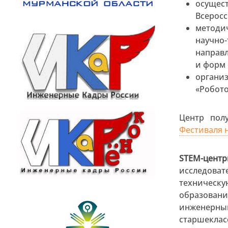
осущес
Всеросс
методи
научн
направ
и форм 
орган
«Робото
Центр пол
Фестиваля 
STEM-цент
исследов
техничес
образовани
инженерн
старшеклас