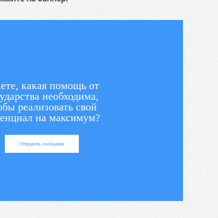
ете, какая помощь от
ударства необходима,
обы реализовать свой
енциал на максимум?
Отправить сообщение