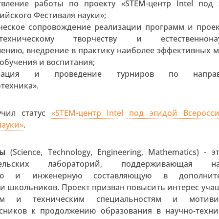
твление работы по проекту «STEM-центр Intel под 
ийского Фестиваля науки»;
ческое сопровождение реализации программ и проек
о-техническому творчеству и естественнона
лению, внедрение в практику наиболее эффективных 
обучения и воспитания;
изация и проведение турниров по направ
техника».
учил статус
«STEM-центр Intel под эгидой Всеросс
науки»
.
ры
(Science, Technology, Engineering, Mathematics) - э
ательских лабораторий, поддерживающая на
кую и инженерную составляющую в дополнит
и школьников. Проект призван повысить интерес уча
ым и техническим специальностям и мотиви
сников к продолжению образования в научно-техни