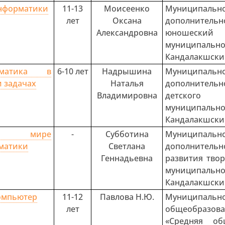
нформатики
11-13
Моисеенко
Муниципальн
лет
Оксана
дополнительн
Александровна
юношески
муниципа
Кандалакшски
рматика в
6-10 лет
Надрышина
Муниципальн
и задачах
Наталья
дополнитель
Владимировна
детского
муниципа
Кандалакшски
мире
-
Субботина
Муниципальн
матики
Светлана
дополнитель
Геннадьевна
развития тво
муниципа
Кандалакшски
омпьютер
11-12
Павлова Н.Ю.
Муницип
лет
общеобразо
«Средняя об