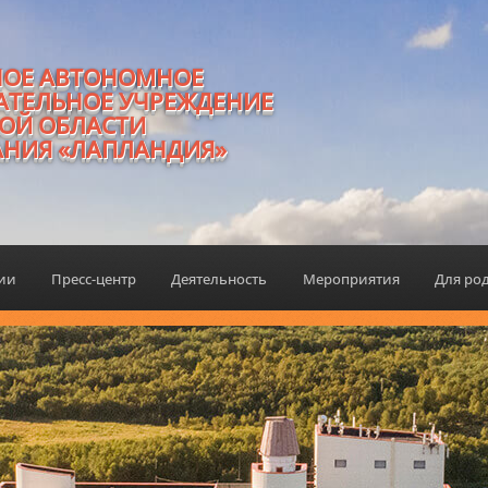
НОЕ АВТОНОМНОЕ
АТЕЛЬНОЕ УЧРЕЖДЕНИЕ
ОЙ ОБЛАСТИ
АНИЯ «ЛАПЛАНДИЯ»
ции
Пресс-центр
Деятельность
Мероприятия
Для ро