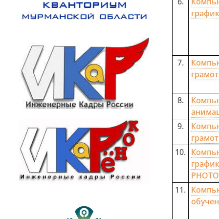
6.
Компь
графи
7.
Компь
грамот
8.
Компь
анима
9.
Компь
грамот
10.
Компь
граф
PHOTO
11.
Компь
обуче