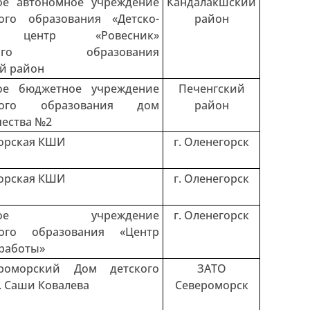
ое автономное учреждение
Кандалакшский
ого образования «Детско-
район
й центр «Ровесник»
льного образования
й район
ое бюджетное учреждение
Печенгский
ьного образования дом
район
чества №2
орская КШИ
г. Оленегорск
орская КШИ
г. Оленегорск
льное учреждение
г. Оленегорск
ного образования «Центр
работы»
роморский Дом детского
ЗАТО
. Саши Ковалева
Североморск