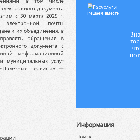
ениями, в том числе
электронного документа
Решаем вместе
этим с 30 марта 2025 г.
 электронной почты
ане и их объединения, в
Зна
аправлять обращения в
гос
ктронного документа с
чт
венной информационной
пот
 и муниципальных услуг
«Полезные сервисы» —
Информация
Поиск
ерации