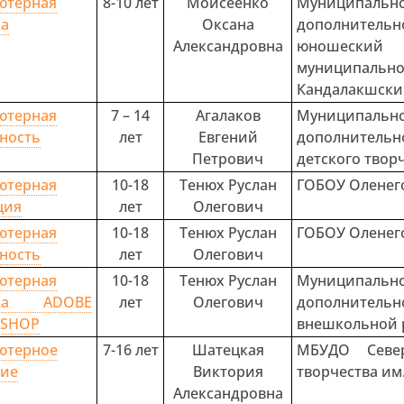
ютерная
8-10 лет
Моисеенко
Муниципальн
ка
Оксана
дополнительн
Александровна
юношески
муниципа
Кандалакшски
ютерная
7 – 14
Агалаков
Муниципальн
ность
лет
Евгений
дополнител
Петрович
детского твор
ютерная
10-18
Тенюх Руслан
ГОБОУ Оленег
ция
лет
Олегович
ютерная
10-18
Тенюх Руслан
ГОБОУ Оленег
ность
лет
Олегович
ютерная
10-18
Тенюх Руслан
Муниципа
ика ADOBE
лет
Олегович
дополнитель
SHOP
внешкольной 
ютерное
7-16 лет
Шатецкая
МБУДО Севе
ние
Виктория
творчества им
Александровна