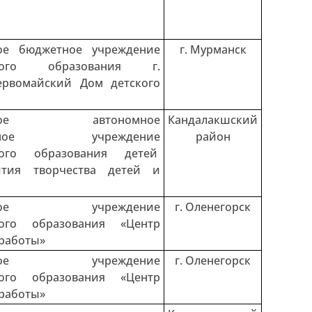
ое бюджетное учреждение
г. Мурманск
ьного образования г.
ервомайский Дом детского
льное автономное
Кандалакшский
тельное учреждение
район
ного образования детей
ития творчества детей и
льное учреждение
г. Оленегорск
ного образования «Центр
работы»
льное учреждение
г. Оленегорск
ного образования «Центр
работы»