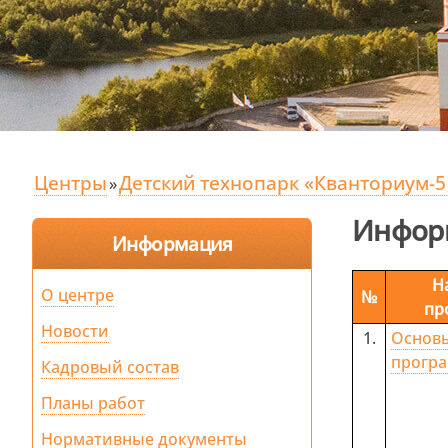
Центры
Детский технопарк «Кванториум-5
»
Инфор
Информация
Н
О центре
№
пр
Новости
1.
Основ
прогр
Кадровый состав
Планы работ
Нормативные документы