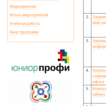
Мероприятия
Итоги мероприятий
2.
Заним
мир и
Учебная работа
Банк программ
3.
Заним
инфор
4.
Ком
совре
офисе
5.
Компь
азбука