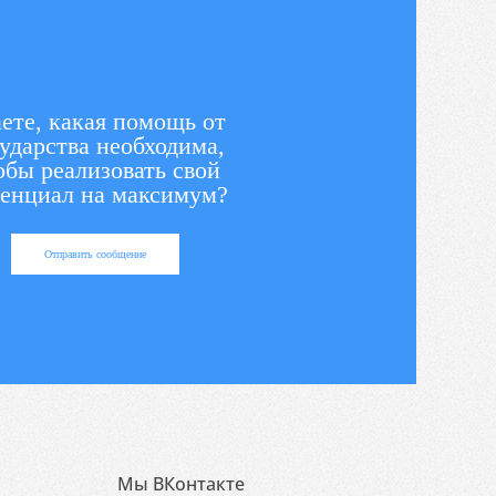
ете, какая помощь от
ударства необходима,
обы реализовать свой
енциал на максимум?
Отправить сообщение
Мы ВКонтакте