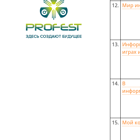
12.
Мир и
13.
Инфо
играх 
14.
В 
инфор
15.
Мой к