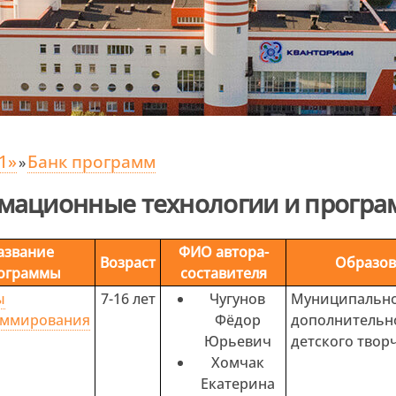
1»
Банк программ
»
мационные технологии и прогр
азвание
ФИО автора-
Возраст
Образов
ограммы
составителя
ы
7-16 лет
Чугунов
Муниципальн
аммирования
Фёдор
дополнител
Юрьевич
детского твор
Хомчак
Екатерина