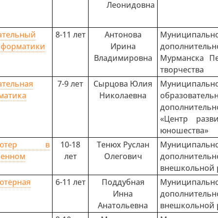
Леонидовна
ательный
8-11 лет
Антонова
Муниципальн
нформатики
Ирина
дополнител
Владимировна
Мурманска П
творчества
ательная
7-9 лет
Сырцова Юлия
Муниципа
матика
Николаевна
образова
дополнитель
«Центр разв
юношества»
пьютер в
10-18
Тенюх Руслан
Муниципа
менном
лет
Олегович
дополнитель
внешкольной 
ютерная
6-11 лет
Поддубная
Муниципа
Инна
дополнитель
Анатольевна
внешкольной 