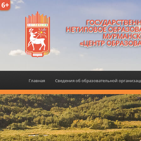
6+
ГОСУДАРСТВЕН
НЕТИПОВОЕ ОБРАЗОВ
МУРМАНСК
«ЦЕНТР ОБРАЗОВ
Главная
Сведения об образовательной организа