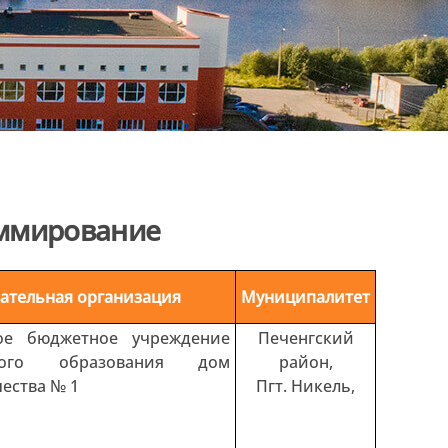
аммирование
ательная организация
Муниципалитет
ое бюджетное учреждение
Печенгский
ьного образования дом
район,
чества № 1
Пгт. Никель,