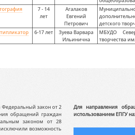
общеобразова
тография
7 - 14
Агалаков
Муниципальн
лет
Евгений
дополнител
Петрович
детского твор
типликатор
6-17 лет
Зуева Варвара
МБУДО Севе
Ильинична
творчества им
 в Федеральный закон от 2
Для направления обра
ения обращений граждан
использованием ЕПГУ на
ральным законом от 28
я исключили возможность