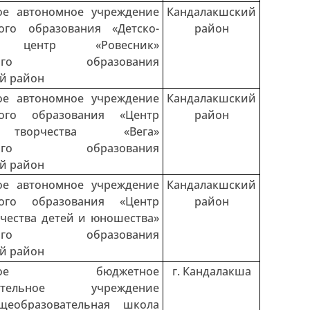
ое автономное учреждение
Кандалакшский
ого образования «Детско-
район
й центр «Ровесник»
льного образования
й район
ое автономное учреждение
Кандалакшский
ного образования «Центр
район
 творчества «Вега»
льного образования
й район
ое автономное учреждение
Кандалакшский
ного образования «Центр
район
рчества детей и юношества»
льного образования
й район
альное бюджетное
г. Кандалакша
вательное учреждение
щеобразовательная школа