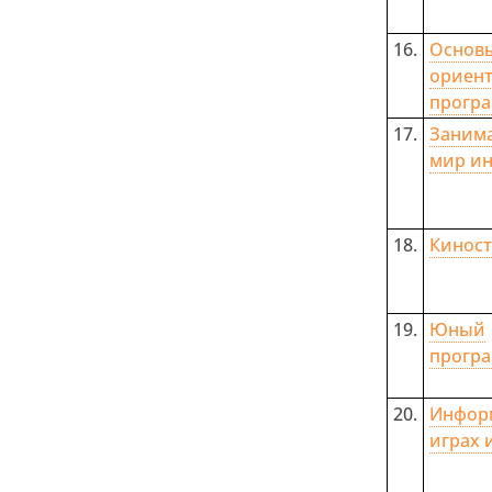
16.
Основ
ориен
прогр
17.
Заним
мир и
18.
Киност
19.
Юный
прогр
20.
Инфо
играх 