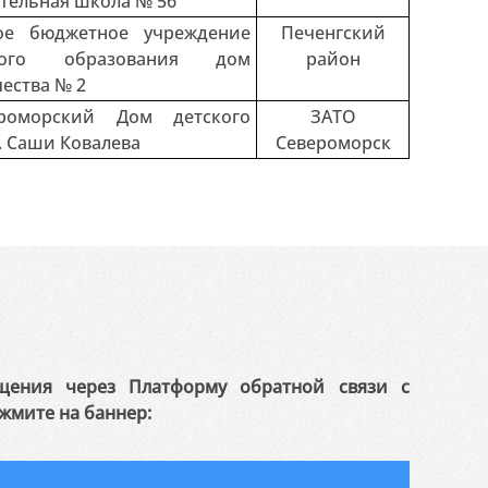
тельная школа № 56"
ое бюджетное учреждение
Печенгский
ьного образования дом
район
чества № 2
роморский Дом детского
ЗАТО
. Саши Ковалева
Североморск
щения через Платформу обратной связи с
жмите на баннер: