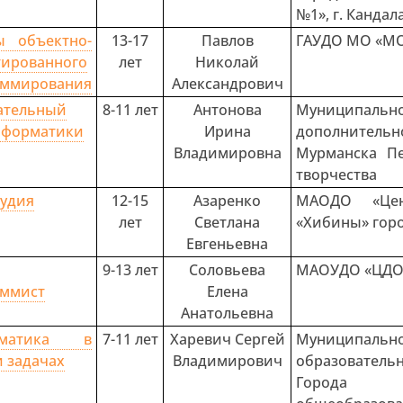
№1», г. Канда
ы объектно-
13-17
Павлов
ГАУДО МО «М
тированного
лет
Николай
аммирования
Александрович
ательный
8-11 лет
Антонова
Муниципальн
нформатики
Ирина
дополнител
Владимировна
Мурманска П
творчества
удия
12-15
Азаренко
МАОДО «Цен
лет
Светлана
«Хибины» гор
Евгеньевна
9-13 лет
Соловьева
МАОУДО «ЦДО
аммист
Елена
Анатольевна
рматика в
7-11 лет
Харевич Сергей
Муницип
и задачах
Владимирович
образователь
Города М