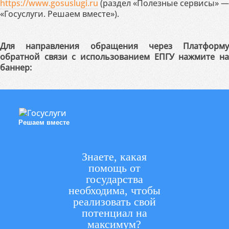
https://www.gosuslugi.ru
(раздел «Полезные сервисы» —
«Госуслуги. Решаем вместе»).
Для направления обращения через Платформу
обратной связи с использованием ЕПГУ нажмите на
баннер:
Решаем вместе
Знаете, какая
помощь от
государства
необходима, чтобы
реализовать свой
потенциал на
максимум?