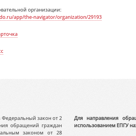
овательной организации:
fdo.ru/app/the-navigator/organization/29193
арточка
сс
 в Федеральный закон от 2
Для направления обра
ения обращений граждан
использованием ЕПГУ на
ральным законом от 28