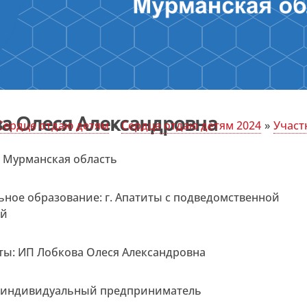
а Олеся Александровна
Сердце отдаю детям
»
Сердце отдаю детям 2024
»
Участ
: Мурманская область
ное образование: г. Апатиты с подведомственной
ей
ты: ИП Лобкова Олеся Александровна
 индивидуальный предприниматель