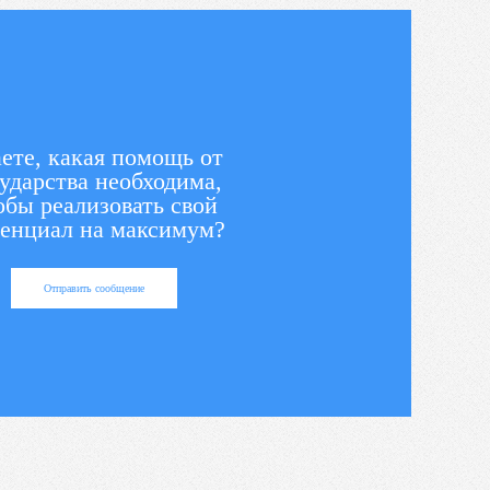
ете, какая помощь от
ударства необходима,
обы реализовать свой
енциал на максимум?
Отправить сообщение