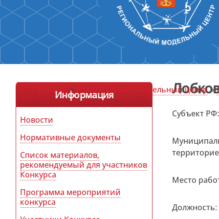
Лобков
Центры
»
Региональный модельный центр
»
Информация
Субъект РФ
Новости
Нормативные документы
Муниципаль
территори
Список материалов,
рекомендуемый для участников
Конкурса
Место рабо
Программа мероприятий
конкурса
Должность: