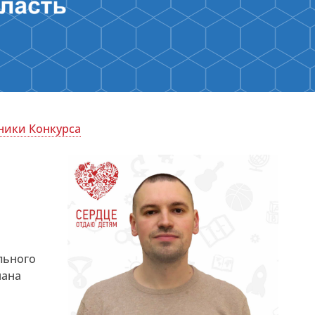
ники Конкурса
льного
мана