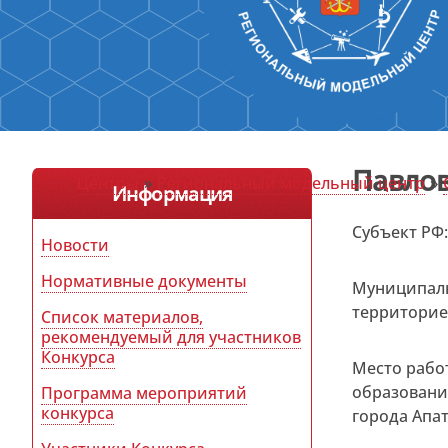
Павлов
Центры
»
Региональный модельный центр
»
Информация
Субъект РФ
Новости
Нормативные документы
Муниципаль
территори
Список материалов,
рекомендуемый для участников
Конкурса
Место рабо
образовани
Программа мероприятий
конкурса
города Апа