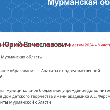
 Юрий Вячеславович
Сердце отдаю детям
»
Сердце отдаю детям 2024
»
Участ
: Мурманская область
ное образование: г. Апатиты с подведомственной
ей
ты: муниципальное бюджетное учреждение дополните
я Дом детского творчества имени академика А.Е. Ферс
титы Мурманской области