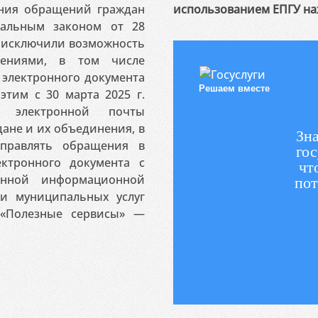
ения обращений граждан
использованием ЕПГУ на
ральным законом от 28
я исключили возможность
ениями, в том числе
электронного документа
Решаем вместе
этим с 30 марта 2025 г.
 электронной почты
ане и их объединения, в
Зна
аправлять обращения в
гос
ктронного документа с
чт
венной информационной
пот
 и муниципальных услуг
«Полезные сервисы» —