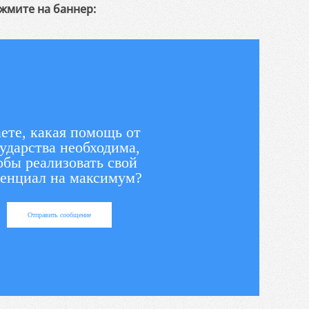
жмите на баннер:
ете, какая помощь от
ударства необходима,
обы реализовать свой
енциал на максимум?
Отправить сообщение