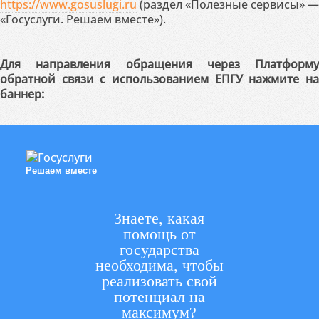
https://www.gosuslugi.ru
(раздел «Полезные сервисы» —
«Госуслуги. Решаем вместе»).
Для направления обращения через Платформу
обратной связи с использованием ЕПГУ нажмите на
баннер:
Решаем вместе
Знаете, какая
помощь от
государства
необходима, чтобы
реализовать свой
потенциал на
максимум?