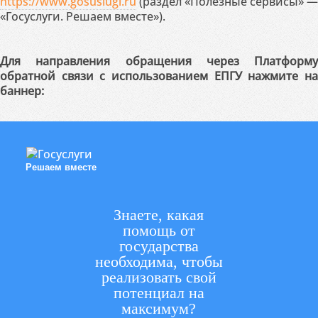
https://www.gosuslugi.ru
(раздел «Полезные сервисы» —
«Госуслуги. Решаем вместе»).
Для направления обращения через Платформу
обратной связи с использованием ЕПГУ нажмите на
баннер:
Решаем вместе
Знаете, какая
помощь от
государства
необходима, чтобы
реализовать свой
потенциал на
максимум?