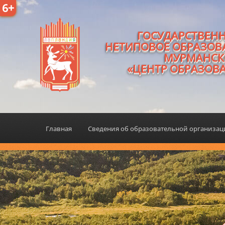
6+
ГОСУДАРСТВЕН
НЕТИПОВОЕ ОБРАЗОВ
МУРМАНСК
«ЦЕНТР ОБРАЗОВ
Главная
Сведения об образовательной организа