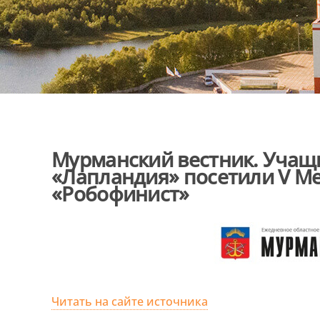
Мурманский вестник. Учащ
«Лапландия» посетили V М
«Робофинист»
Читать на сайте источника