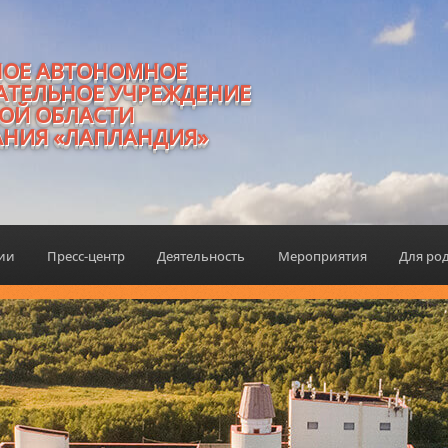
НОЕ АВТОНОМНОЕ
АТЕЛЬНОЕ УЧРЕЖДЕНИЕ
ОЙ ОБЛАСТИ
АНИЯ «ЛАПЛАНДИЯ»
ции
Пресс-центр
Деятельность
Мероприятия
Для ро