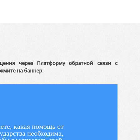
щения через Платформу обратной связи с
жмите на баннер:
ете, какая помощь от
ударства необходима,