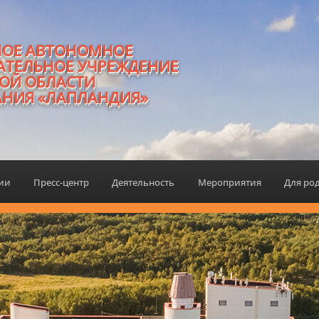
НОЕ АВТОНОМНОЕ
АТЕЛЬНОЕ УЧРЕЖДЕНИЕ
ОЙ ОБЛАСТИ
АНИЯ «ЛАПЛАНДИЯ»
ции
Пресс-центр
Деятельность
Мероприятия
Для ро