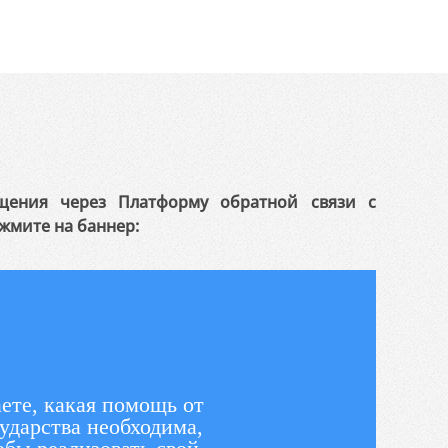
щения через Платформу обратной связи с
жмите на баннер:
ете, какая помощь от
ударства необходима,