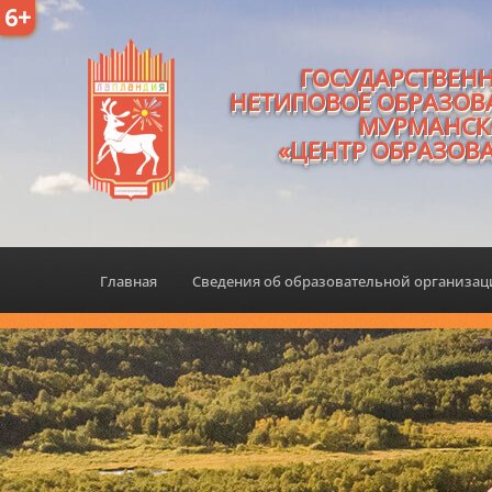
6+
ГОСУДАРСТВЕН
НЕТИПОВОЕ ОБРАЗОВ
МУРМАНСК
«ЦЕНТР ОБРАЗОВ
Главная
Сведения об образовательной организа