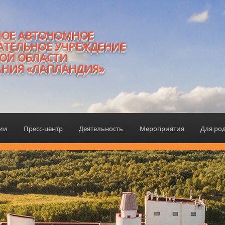
НОЕ АВТОНОМНОЕ
АТЕЛЬНОЕ УЧРЕЖДЕНИЕ
ОЙ ОБЛАСТИ
АНИЯ «ЛАПЛАНДИЯ»
ции
Пресс-центр
Деятельность
Мероприятия
Для ро