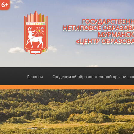
6+
ГОСУДАРСТВЕН
НЕТИПОВОЕ ОБРАЗОВ
МУРМАНСК
«ЦЕНТР ОБРАЗОВ
Главная
Сведения об образовательной организа