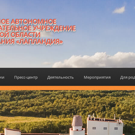
НОЕ АВТОНОМНОЕ
АТЕЛЬНОЕ УЧРЕЖДЕНИЕ
ОЙ ОБЛАСТИ
АНИЯ «ЛАПЛАНДИЯ»
ции
Пресс-центр
Деятельность
Мероприятия
Для ро