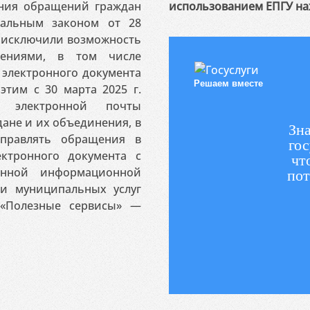
ения обращений граждан
использованием ЕПГУ на
ральным законом от 28
я исключили возможность
ениями, в том числе
электронного документа
Решаем вместе
этим с 30 марта 2025 г.
 электронной почты
ане и их объединения, в
Зна
аправлять обращения в
гос
ктронного документа с
чт
венной информационной
пот
 и муниципальных услуг
«Полезные сервисы» —