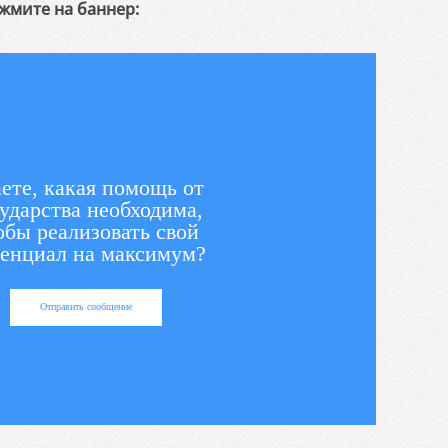
жмите на баннер:
ете, какая помощь от
ударства необходима,
обы реализовать свой
енциал на максимум?
Отправить сообщение