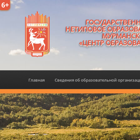
6+
ГОСУДАРСТВЕН
НЕТИПОВОЕ ОБРАЗОВ
МУРМАНСК
«ЦЕНТР ОБРАЗОВ
Главная
Сведения об образовательной организа