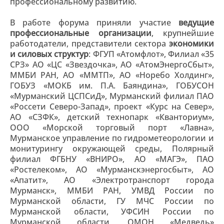
профессиональному развитию.
В работе форума приняли участие
ведущие
профессиональные организации
, крупнейшие
работодатели, представители сектора
экономики
и силовых структур
: ФГУП «Атомфлот», Филиал «35
СРЗ» АО «ЦС «Звездочка», АО «АтомЭнергоСбыт»,
ММБИ РАН, АО «ММТП», АО «Норебо Холдинг»,
ГОБУЗ «МОКБ им. П.А. Баяндина», ГОБУСОН
«Мурманский ЦСПСиД», Мурманский филиал ПАО
«Россети Северо-Запад», проект «Курс на Север»,
АО «СЗФК», детский технопарк «Кванториум»,
ООО «Морской торговый порт «Лавна»,
Мурманское управление по гидрометеорологии и
монитурингу окружающей среды, Полярный
филиал ФГБНУ «ВНИРО», АО «МАГЭ», ПАО
«Ростелеком», АО «Мурманскэнергосбыт», АО
«Апатит», АО «Электротранспорт города
Мурманск», ММБИ РАН, УМВД России по
Мурманской области, ГУ МЧС России по
Мурманской области, УФСИН России по
Мурманской области, ОМОН «Медведь»