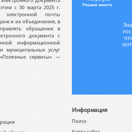
электронного документа
Решаем вместе
этим с 30 марта 2025 г.
 электронной почты
ане и их объединения, в
Зна
аправлять обращения в
гос
ктронного документа с
чт
венной информационной
пот
 и муниципальных услуг
«Полезные сервисы» —
Информация
Поиск
ерации
Карта сайта