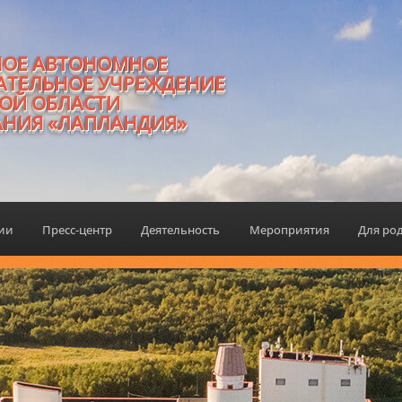
НОЕ АВТОНОМНОЕ
АТЕЛЬНОЕ УЧРЕЖДЕНИЕ
ОЙ ОБЛАСТИ
АНИЯ «ЛАПЛАНДИЯ»
ции
Пресс-центр
Деятельность
Мероприятия
Для ро