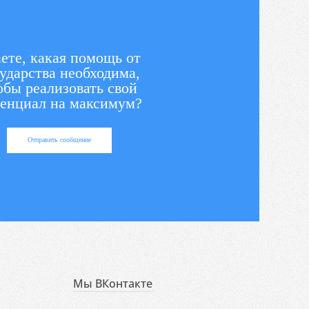
ете, какая помощь от
ударства необходима,
обы реализовать свой
енциал на максимум?
Отправить сообщение
Мы ВКонтакте