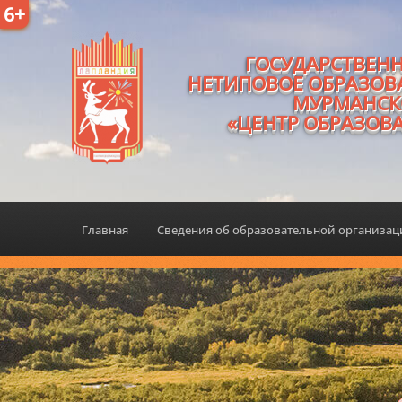
6+
ГОСУДАРСТВЕН
НЕТИПОВОЕ ОБРАЗОВ
МУРМАНСК
«ЦЕНТР ОБРАЗОВ
Главная
Сведения об образовательной организа