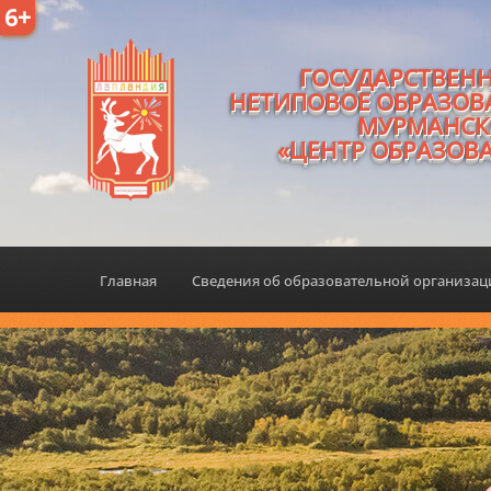
6+
ГОСУДАРСТВЕН
НЕТИПОВОЕ ОБРАЗОВ
МУРМАНСК
«ЦЕНТР ОБРАЗОВ
Главная
Сведения об образовательной организа