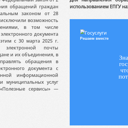
ения обращений граждан
использованием ЕПГУ на
ральным законом от 28
я исключили возможность
ениями, в том числе
электронного документа
Решаем вместе
этим с 30 марта 2025 г.
 электронной почты
ане и их объединения, в
Зна
аправлять обращения в
гос
ктронного документа с
чт
венной информационной
пот
 и муниципальных услуг
«Полезные сервисы» —