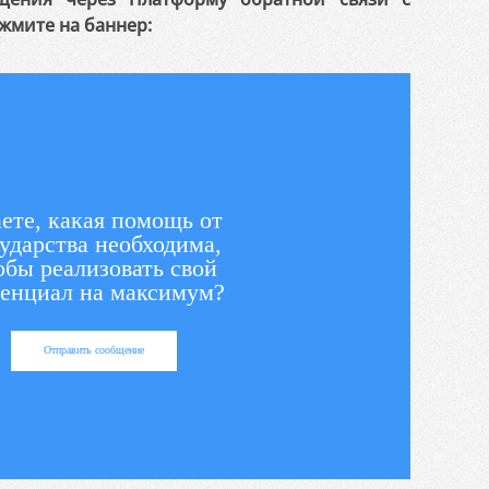
жмите на баннер:
ете, какая помощь от
ударства необходима,
обы реализовать свой
енциал на максимум?
Отправить сообщение