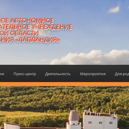
НОЕ АВТОНОМНОЕ
АТЕЛЬНОЕ УЧРЕЖДЕНИЕ
ОЙ ОБЛАСТИ
АНИЯ «ЛАПЛАНДИЯ»
ции
Пресс-центр
Деятельность
Мероприятия
Для ро